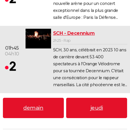
nouvelle arène pour un concert
City break
Voyage de noces
Climat
Destinations
Voyage nature
Forum
+
PHOTO
exceptionnel dans la plus grande
salle d'Europe : Paris la Défense...
GUIDES D'ACHAT
BONS PLANS
SCH - Decennium
2h25 - Rap
CARTE DE VOEUX
01h45
SCH, 30 ans, célébrait en 2023 10 ans
Carte Bonne année
Carte Pâques
Carte de Noël
Carte Saint-Valentin
Carte d'anniversaire
04h10
DICTIONNAIRE
de carrière devant 53 400
spectateurs à l'Orange Vélodrome
Biographies
Expressions
Dictionnaire
Citations
Proverbes
PROGRAMME TV
pour sa tournée Decennium. C'était
COPAINS D'AVANT
une consécration pour le rappeur
marseillais. La cité phocéenne est le...
Se connecter
Collèges
Universités
Service militaire
S'inscrire
Lycées
Primaires
Entreprises
Avis de recherche
AVIS DE DÉCÈS
FORUM
demain
jeudi
Lifestyle
Sport
Television
Cinema
Bricolage
Culture
Auto
Voyage