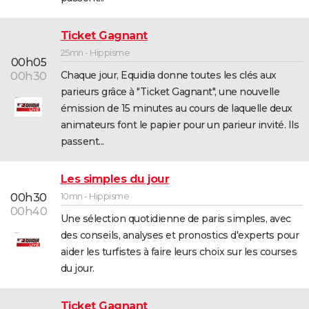
City break
Voyage de noces
Climat
Destinations
Voyage nature
Forum
+
PHOTO
Ticket Gagnant
GUIDES D'ACHAT
25mn - Hippisme
00h05
BONS PLANS
Chaque jour, Equidia donne toutes les clés aux
00h30
parieurs grâce à "Ticket Gagnant", une nouvelle
CARTE DE VOEUX
émission de 15 minutes au cours de laquelle deux
animateurs font le papier pour un parieur invité. Ils
Carte Bonne année
Carte Pâques
Carte de Noël
Carte Saint-Valentin
Carte d'anniversaire
DICTIONNAIRE
passent...
Biographies
Expressions
Dictionnaire
Citations
Proverbes
PROGRAMME TV
Les simples du jour
COPAINS D'AVANT
10mn - Hippisme
00h30
Se connecter
Collèges
Universités
Service militaire
S'inscrire
Lycées
Primaires
Entreprises
Avis de recherche
00h40
AVIS DE DÉCÈS
Une sélection quotidienne de paris simples, avec
des conseils, analyses et pronostics d'experts pour
FORUM
aider les turfistes à faire leurs choix sur les courses
Lifestyle
Sport
Television
Cinema
Bricolage
Culture
Auto
Voyage
du jour.
Ticket Gagnant