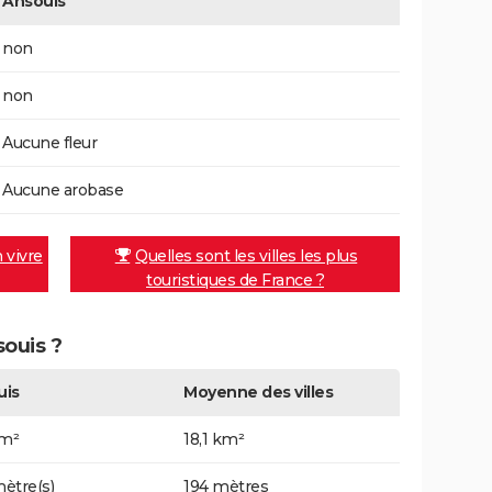
Ansouis
non
non
Aucune fleur
Aucune arobase
n vivre
Quelles sont les villes les plus
touristiques de France ?
souis ?
uis
Moyenne des villes
km²
18,1 km²
ètre(s)
194 mètres