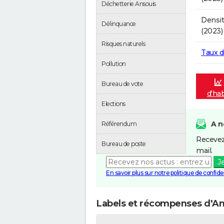
Déchetterie Ansouis
Densit
Délinquance
(2023)
Risques naturels
Taux 
Pollution
Bureau de vote
d'hab
Elections
A n
Référendum
Recevez
Bureau de poste
mail.
J
En savoir plus sur notre politique de confiden
Labels et récompenses d'An