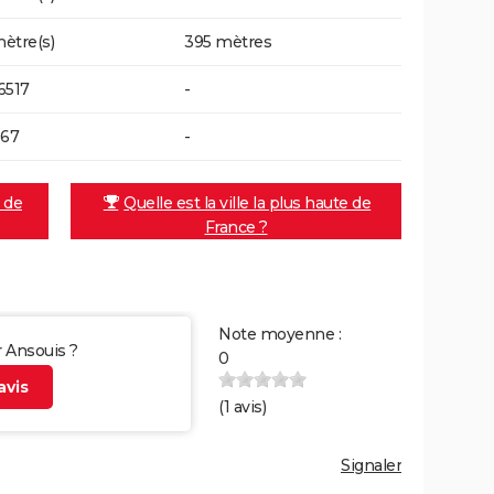
ètre(s)
395 mètres
6517
-
367
-
e de
Quelle est la ville la plus haute de
France ?
Note moyenne :
r Ansouis ?
0
vis
(
1
avis)
Signaler