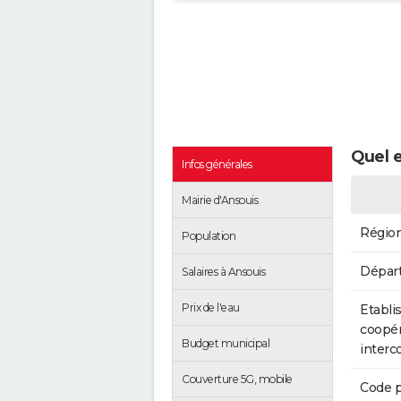
Quel e
Infos générales
Mairie d'Ansouis
Régio
Population
Dépar
Salaires à Ansouis
Prix de l'eau
Etabli
coopér
Budget municipal
inter
Couverture 5G, mobile
Code p