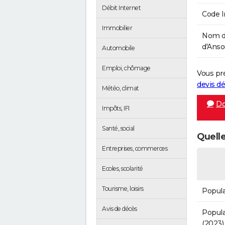
Débit Internet
Code 
Immobilier
Nom d
d'Ansou
Automobile
Emploi, chômage
Vous pr
devis 
Météo, climat
Do
Impôts, IFI
Santé, social
Quelle
Entreprises, commerces
Ecoles, scolarité
Tourisme, loisirs
Popula
Avis de décès
Popula
(2023)