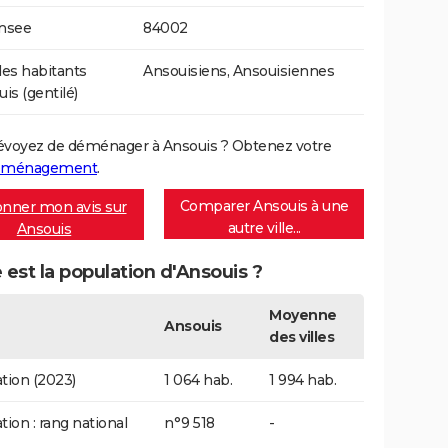
Insee
84002
es habitants
Ansouisiens, Ansouisiennes
is (gentilé)
évoyez de déménager à Ansouis ? Obtenez votre
déménagement
.
Comparer Ansouis à une
nner mon avis sur
autre ville...
Ansouis
 est la population d'Ansouis ?
Moyenne
Ansouis
des villes
tion (2023)
1 064 hab.
1 994 hab.
tion : rang national
n°9 518
-