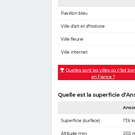
Pavillon bleu
Ville d'art et d'histoire
Ville fleurie
Ville internet
Quelles sont les villes où il fait bo
en France ?
Quelle est la superficie d'An
Anso
Superficie (surface)
17,6 
Altitude min.
203 m