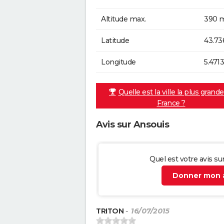
Altitude max.
390 m
Latitude
43.73
Longitude
5.471
Quelle est la ville la plus grand
France ?
Avis sur Ansouis
Quel est votre avis su
Donner mon a
TRITON
- 16/07/2015