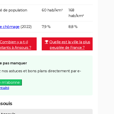
é de population
60 hab/km²
168
hab/km²
de chômage
(2022)
7,9 %
8,8 %
Combien y a-t-il
Quelle est la ville la plus
itants à Ansouis ?
peuplée de France ?
e pas manquer
 nos astuces et bons plans directement par e-
e m'abonne
tialité
souis