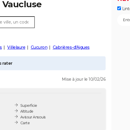
 Vaucluse
Lint
s
Villelaure
Cucuron
Cabrières-d'Aigues
 rater
Mise à jour le 10/02/26
Superficie
Altitude
Avis sur Ansouis
Carte