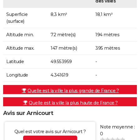
des villes
Superficie
8,3 km²
18,1 km²
(surface)
Altitude min.
72 mètre(s)
194 mètres
Altitude max.
147 mètre(s)
395 mètres
Latitude
49.553959
-
Longitude
4.341619
-
Quelle est la ville la plus grande de France ?
Quelle est la ville la plus haute de France ?
Avis sur Arnicourt
Note moyenne :
Quel est votre avis sur Arnicourt ?
0