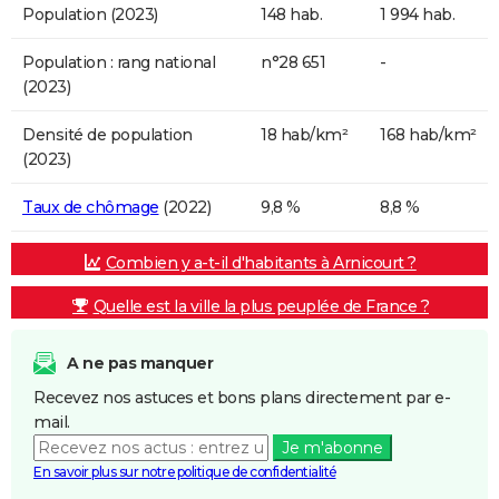
Population (2023)
148 hab.
1 994 hab.
Population : rang national
n°28 651
-
(2023)
Densité de population
18 hab/km²
168 hab/km²
(2023)
Taux de chômage
(2022)
9,8 %
8,8 %
Combien y a-t-il d'habitants à Arnicourt ?
Quelle est la ville la plus peuplée de France ?
A ne pas manquer
Recevez nos astuces et bons plans directement par e-
mail.
Je m'abonne
En savoir plus sur notre politique de confidentialité