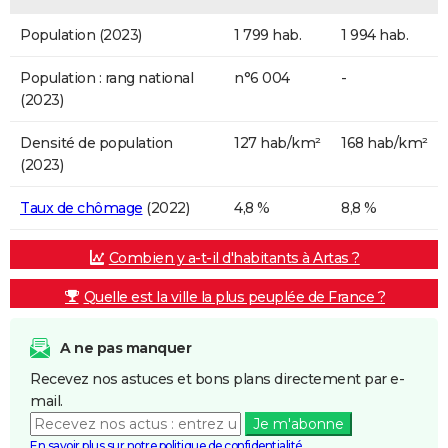
Population (2023)
1 799 hab.
1 994 hab.
Population : rang national
n°6 004
-
(2023)
Densité de population
127 hab/km²
168 hab/km²
(2023)
Taux de chômage
(2022)
4,8 %
8,8 %
Combien y a-t-il d'habitants à Artas ?
Quelle est la ville la plus peuplée de France ?
A ne pas manquer
Recevez nos astuces et bons plans directement par e-
mail.
Je m'abonne
En savoir plus sur notre politique de confidentialité