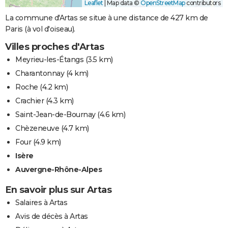
Leaflet
|
Map data ©
OpenStreetMap
contributors
La commune d'Artas se situe à une distance de 427 km de
Paris (à vol d'oiseau).
Villes proches d'Artas
Meyrieu-les-Étangs
(3.5 km)
Charantonnay
(4 km)
Roche
(4.2 km)
Crachier
(4.3 km)
Saint-Jean-de-Bournay
(4.6 km)
Chèzeneuve
(4.7 km)
Four
(4.9 km)
Isère
Auvergne-Rhône-Alpes
En savoir plus sur Artas
Salaires à Artas
Avis de décès à Artas