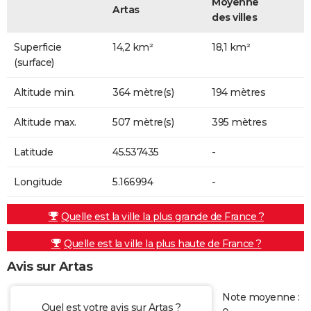
Moyenne
Artas
des villes
Superficie
14,2 km²
18,1 km²
(surface)
Altitude min.
364 mètre(s)
194 mètres
Altitude max.
507 mètre(s)
395 mètres
Latitude
45.537435
-
Longitude
5.166994
-
Quelle est la ville la plus grande de France ?
Quelle est la ville la plus haute de France ?
Avis sur Artas
Note moyenne :
Quel est votre avis sur Artas ?