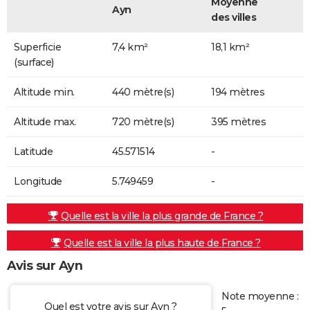
Moyenne
Ayn
des villes
Superficie
7,4 km²
18,1 km²
(surface)
Altitude min.
440 mètre(s)
194 mètres
Altitude max.
720 mètre(s)
395 mètres
Latitude
45.571514
-
Longitude
5.749459
-
Quelle est la ville la plus grande de France ?
Quelle est la ville la plus haute de France ?
Avis sur Ayn
Note moyenne :
Quel est votre avis sur Ayn ?