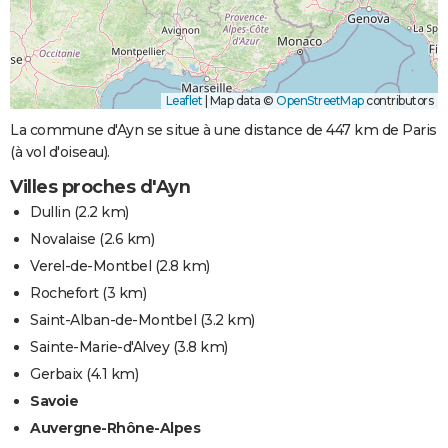
Leaflet
|
Map data ©
OpenStreetMap
contributors
La commune d'Ayn se situe à une distance de 447 km de Paris
(à vol d'oiseau).
Villes proches d'Ayn
Dullin
(2.2 km)
Novalaise
(2.6 km)
Verel-de-Montbel
(2.8 km)
Rochefort
(3 km)
Saint-Alban-de-Montbel
(3.2 km)
Sainte-Marie-d'Alvey
(3.8 km)
Gerbaix
(4.1 km)
Savoie
Auvergne-Rhône-Alpes