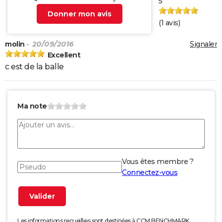
5
Donner mon avis
(
1
avis)
molin
- 20/09/2016
Signaler
Excellent
c est de la balle
Ma note
Vous êtes membre ?
Connectez-vous
Les informations recueillies sont destinées à CCM BENCHMARK