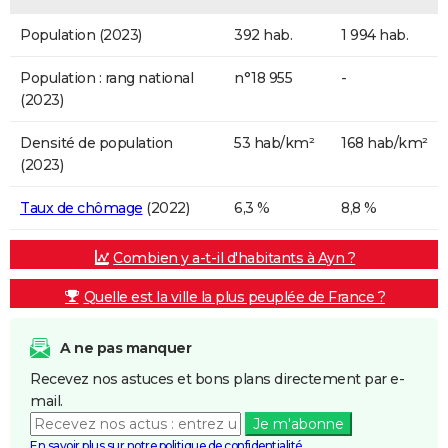
Population (2023)
392 hab.
1 994 hab.
Population : rang national
n°18 955
-
(2023)
Densité de population
53 hab/km²
168 hab/km²
(2023)
Taux de chômage
(2022)
6,3 %
8,8 %
Combien y a-t-il d'habitants à Ayn ?
Quelle est la ville la plus peuplée de France ?
A ne pas manquer
Recevez nos astuces et bons plans directement par e-
mail.
Je m'abonne
En savoir plus sur notre politique de confidentialité