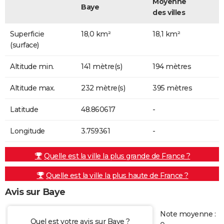
Moyenne
Baye
des villes
Superficie
18,0 km²
18,1 km²
(surface)
Altitude min.
141 mètre(s)
194 mètres
Altitude max.
232 mètre(s)
395 mètres
Latitude
48.860617
-
Longitude
3.759361
-
Quelle est la ville la plus grande de France ?
Quelle est la ville la plus haute de France ?
Avis sur Baye
Note moyenne :
Quel est votre avis sur Baye ?