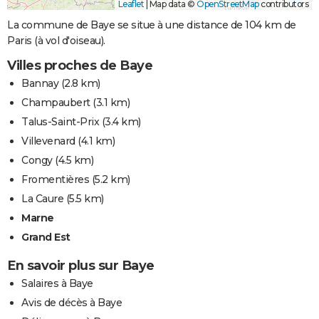
Leaflet
|
Map data ©
OpenStreetMap
contributors
La commune de Baye se situe à une distance de 104 km de
Paris (à vol d'oiseau).
Villes proches de Baye
Bannay
(2.8 km)
Champaubert
(3.1 km)
Talus-Saint-Prix
(3.4 km)
Villevenard
(4.1 km)
Congy
(4.5 km)
Fromentières
(5.2 km)
La Caure
(5.5 km)
Marne
Grand Est
En savoir plus sur Baye
Salaires à Baye
Avis de décès à Baye