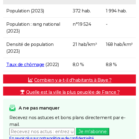
Population (2023)
372 hab.
1 994 hab.
Population : rang national
n°19 524
-
(2023)
Densité de population
21 hab/km²
168 hab/km²
(2023)
Taux de chômage
(2022)
8,0 %
8,8 %
Combien y a-t-il d'habitants à Baye ?
Quelle est la ville la plus peuplée de France ?
A ne pas manquer
Recevez nos astuces et bons plans directement par e-
mail.
Je m'abonne
En savoir plus sur notre politique de confidentialité