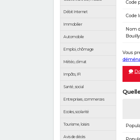
Code p
Débit Internet
Code 
Immobilier
Nom de
Bouilly
Automobile
Emploi, chômage
Vous pr
démén
Météo, climat
Do
Impôts, IFI
Santé, social
Quelle
Entreprises, commerces
Ecoles, scolarité
Tourisme, loisirs
Popula
Avis de décès
Popula