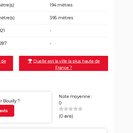
ètre(s)
194 mètres
ètre(s)
395 mètres
821
-
287
-
e de
Quelle est la ville la plus haute de
France ?
Note moyenne :
r Bouilly ?
0
vis
(
0
avis)