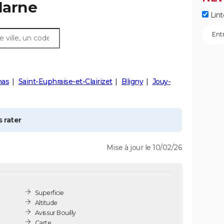
Marne
Lint
mas
Saint-Euphraise-et-Clairizet
Bligny
Jouy-
 rater
Mise à jour le 10/02/26
Superficie
Altitude
Avis sur Bouilly
Carte