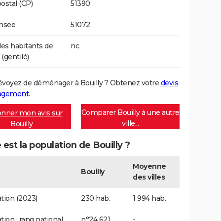
ostal (CP)
51390
Insee
51072
s habitants de
nc
 (gentilé)
évoyez de déménager à Bouilly ? Obtenez votre
devis
agement
.
Comparer Bouilly à une autre
nner mon avis sur
ville...
Bouilly
 est la population de Bouilly ?
Moyenne
Bouilly
des villes
tion (2023)
230 hab.
1 994 hab.
tion : rang national
n°24 621
-