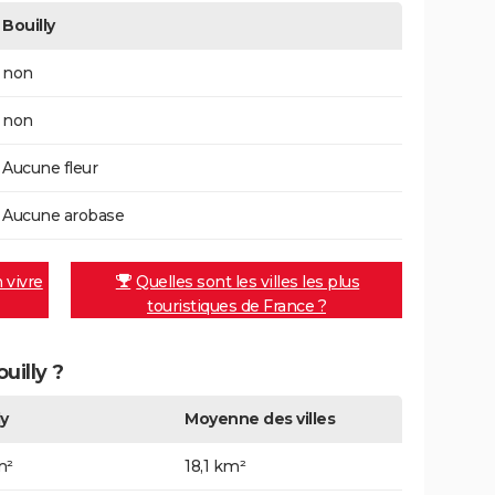
Bouilly
non
non
Aucune fleur
Aucune arobase
n vivre
Quelles sont les villes les plus
touristiques de France ?
uilly ?
ly
Moyenne des villes
m²
18,1 km²