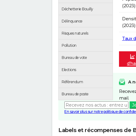
(2023)
Déchetterie Bouilly
Densit
Délinquance
(2023)
Risques naturels
Taux 
Pollution
Bureau de vote
d'ha
Elections
A n
Référendum
Recevez
Bureau de poste
mail.
J
En savoir plus sur notre politique de confiden
Labels et récompenses de B