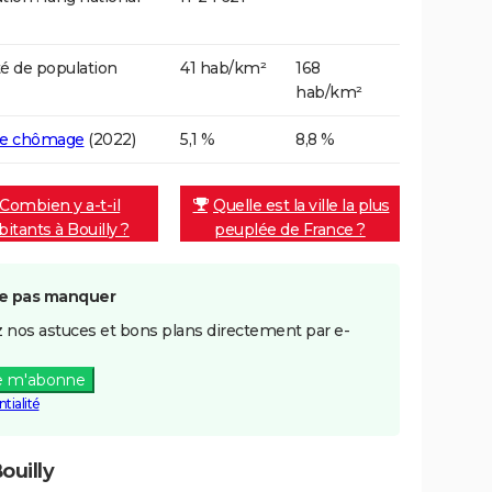
é de population
41 hab/km²
168
hab/km²
de chômage
(2022)
5,1 %
8,8 %
Combien y a-t-il
Quelle est la ville la plus
bitants à Bouilly ?
peuplée de France ?
e pas manquer
 nos astuces et bons plans directement par e-
e m'abonne
tialité
ouilly