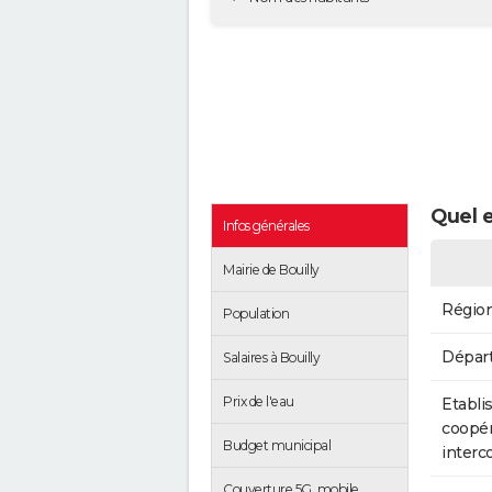
Quel e
Infos générales
Mairie de Bouilly
Régio
Population
Dépar
Salaires à Bouilly
Prix de l'eau
Etabli
coopér
Budget municipal
inter
Couverture 5G, mobile