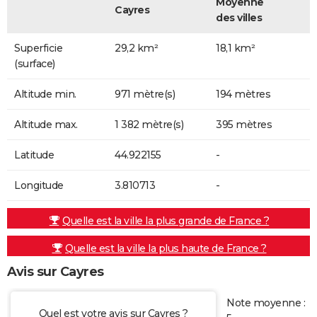
Moyenne
Cayres
des villes
Superficie
29,2 km²
18,1 km²
(surface)
Altitude min.
971 mètre(s)
194 mètres
Altitude max.
1 382 mètre(s)
395 mètres
Latitude
44.922155
-
Longitude
3.810713
-
Quelle est la ville la plus grande de France ?
Quelle est la ville la plus haute de France ?
Avis sur Cayres
Note moyenne :
Quel est votre avis sur Cayres ?