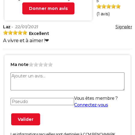
5
Donner mon avis
(
1
avis)
Laz
- 22/01/2021
Signaler
Excellent
A vivre et à aimer !❤
Ma note
Vous êtes membre ?
Connectez-vous
Les informations recueillies sont destinées à CCM BENCHMARK