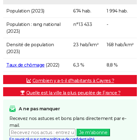
Population (2023)
674 hab.
1 994 hab.
Population : rang national
n°13 433
-
(2023)
Densité de population
23 hab/km²
168 hab/km²
(2023)
Taux de chômage
(2022)
6,3 %
8,8 %
Combien y a-t-il d'habitants à Cayres ?
Quelle est la ville la plus peuplée de France ?
A ne pas manquer
Recevez nos astuces et bons plans directement par e-
mail.
Je m'abonne
En savoir plus sur notre politique de confidentialité