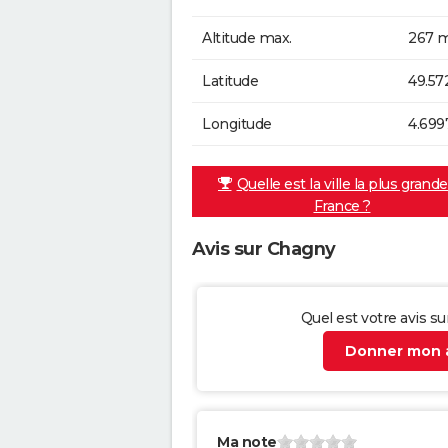
Altitude max.
267 m
Latitude
49.57
Longitude
4.699
Quelle est la ville la plus grand
France ?
Avis sur Chagny
Quel est votre avis s
Donner mon a
Ma note