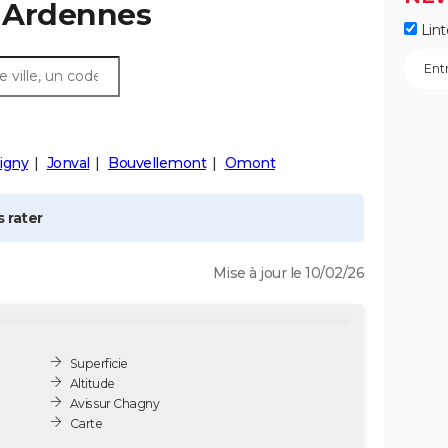
 Ardennes
Lint
igny
Jonval
Bouvellemont
Omont
 rater
Mise à jour le 10/02/26
Superficie
Altitude
Avis sur Chagny
Carte