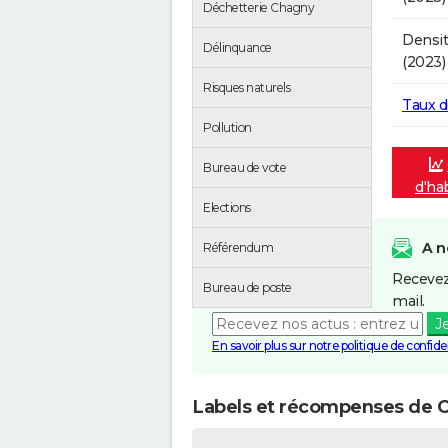
Déchetterie Chagny
Densit
Délinquance
(2023)
Risques naturels
Taux 
Pollution
Bureau de vote
d'ha
Elections
A n
Référendum
Recevez
Bureau de poste
mail.
J
En savoir plus sur notre politique de confiden
Labels et récompenses de 