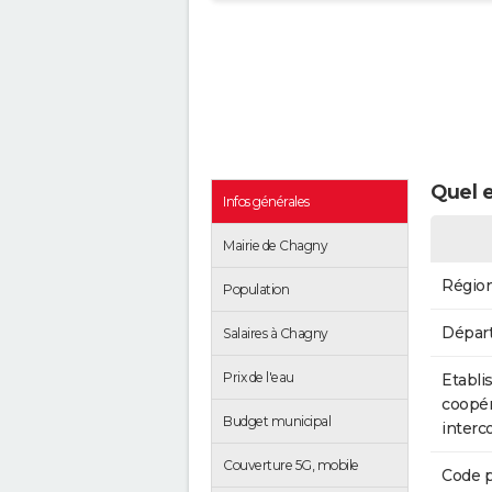
Quel e
Infos générales
Mairie de Chagny
Régio
Population
Dépar
Salaires à Chagny
Prix de l'eau
Etabli
coopér
Budget municipal
inter
Couverture 5G, mobile
Code p