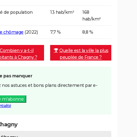
é de population
13 hab/km²
168
hab/km²
de chômage
(2022)
7,7 %
8,8 %
Combien y a-t-il
Quelle est la ville la plus
bitants à Chagny ?
peuplée de France ?
e pas manquer
 nos astuces et bons plans directement par e-
e m'abonne
tialité
Chagny