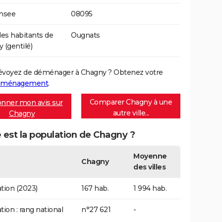
Insee
08095
s habitants de
Ougnats
 (gentilé)
évoyez de déménager à Chagny ? Obtenez votre
déménagement
.
Comparer Chagny à une
nner mon avis sur
autre ville...
Chagny
 est la population de Chagny ?
Moyenne
Chagny
des villes
tion (2023)
167 hab.
1 994 hab.
tion : rang national
n°27 621
-