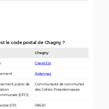
st le code postal de Chagny ?
Chagny
n
Grand Est
tement
Ardennes
ssement public de
Communauté de communes
ation
des Crêtes Préardennaises
communale (EPCI)
ostal (CP)
08430