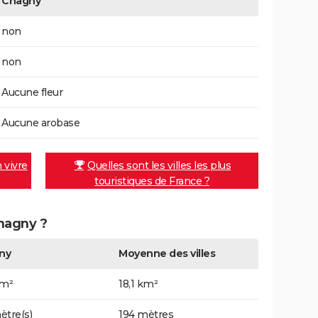
Chagny
non
non
Aucune fleur
Aucune arobase
n vivre
Quelles sont les villes les plus
touristiques de France ?
Chagny ?
ny
Moyenne des villes
km²
18,1 km²
ètre(s)
194 mètres