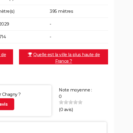
ètre(s)
395 mètres
2029
-
714
-
e de
Quelle est la ville la plus haute de
France ?
Note moyenne :
ur Chagny ?
0
vis
(
0
avis)