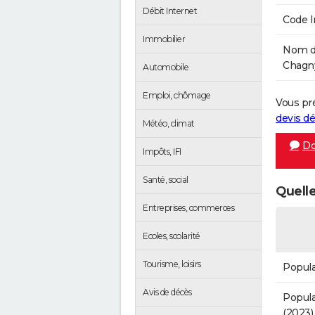
Débit Internet
Code 
Immobilier
Nom de
Chagny
Automobile
Emploi, chômage
Vous pr
devis 
Météo, climat
Do
Impôts, IFI
Santé, social
Quelle
Entreprises, commerces
Ecoles, scolarité
Tourisme, loisirs
Popula
Avis de décès
Popula
(2023)