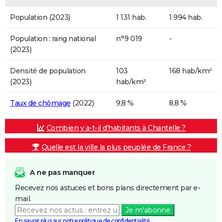
Population (2023)
1 131 hab.
1 994 hab.
Population : rang national
n°9 019
-
(2023)
Densité de population
103
168 hab/km²
(2023)
hab/km²
Taux de chômage
(2022)
9,8 %
8,8 %
Combien y a-t-il d'habitants à Chantelle ?
Quelle est la ville la plus peuplée de France ?
A ne pas manquer
Recevez nos astuces et bons plans directement par e-
mail.
Je m'abonne
En savoir plus sur notre politique de confidentialité