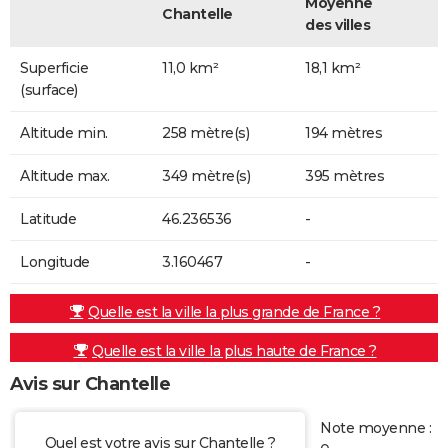
Moyenne
Chantelle
des villes
Superficie
11,0 km²
18,1 km²
(surface)
Altitude min.
258 mètre(s)
194 mètres
Altitude max.
349 mètre(s)
395 mètres
Latitude
46.236536
-
Longitude
3.160467
-
Quelle est la ville la plus grande de France ?
Quelle est la ville la plus haute de France ?
Avis sur Chantelle
Note moyenne :
Quel est votre avis sur Chantelle ?