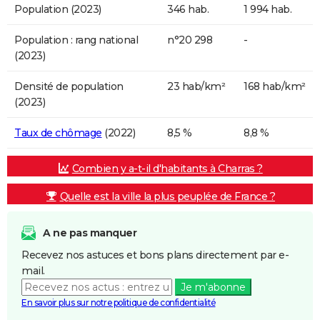
Population (2023)
346 hab.
1 994 hab.
Population : rang national
n°20 298
-
(2023)
Densité de population
23 hab/km²
168 hab/km²
(2023)
Taux de chômage
(2022)
8,5 %
8,8 %
Combien y a-t-il d'habitants à Charras ?
Quelle est la ville la plus peuplée de France ?
A ne pas manquer
Recevez nos astuces et bons plans directement par e-
mail.
Je m'abonne
En savoir plus sur notre politique de confidentialité