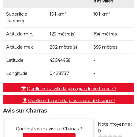
des villes
Superficie
15,1 km²
18,1 km²
(surface)
Altitude min.
125 mètre(s)
194 mètres
Altitude max.
202 mètre(s)
395 mètres
Latitude
45.544438
-
Longitude
0.428737
-
Quelle est la ville la plus grande de France ?
Quelle est la ville la plus haute de France ?
Avis sur Charras
Note moyenne :
Quel est votre avis sur Charras ?
0