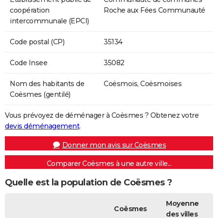
coopération
Roche aux Fées Communauté
intercommunale (EPCI)
Code postal (CP)
35134
Code Insee
35082
Nom des habitants de
Coësmois, Coësmoises
Coësmes (gentilé)
Vous prévoyez de déménager à Coësmes ? Obtenez votre
devis déménagement
.
Donner mon avis sur Coësmes
Comparer Coësmes à une autre ville...
Quelle est la population de Coësmes ?
Moyenne
Coësmes
des villes