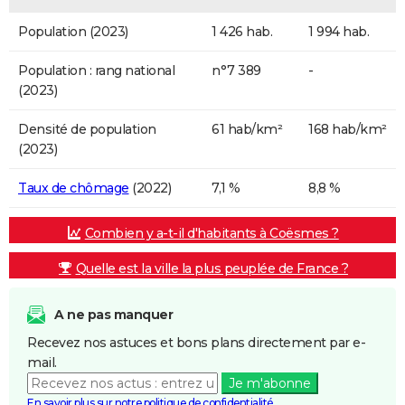
Population (2023)
1 426 hab.
1 994 hab.
Population : rang national
n°7 389
-
(2023)
Densité de population
61 hab/km²
168 hab/km²
(2023)
Taux de chômage
(2022)
7,1 %
8,8 %
Combien y a-t-il d'habitants à Coësmes ?
Quelle est la ville la plus peuplée de France ?
A ne pas manquer
Recevez nos astuces et bons plans directement par e-
mail.
Je m'abonne
En savoir plus sur notre politique de confidentialité