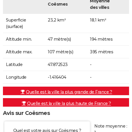
Moyenne
Coësmes
des villes
Superficie
23,2 km²
18,1 km²
(surface)
Altitude min.
47 mètre(s)
194 mètres
Altitude max.
107 mètre(s)
395 mètres
Latitude
47.872523
-
Longitude
-1.416404
-
Quelle est la ville la plus grande de France ?
Quelle est la ville la plus haute de France ?
Avis sur Coësmes
Note moyenne :
Quel est votre avis sur Coësmes ?