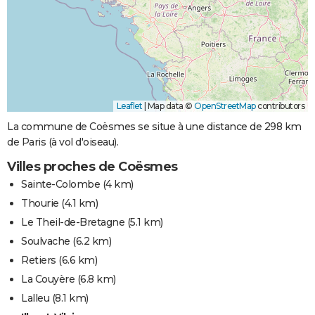
Leaflet
|
Map data ©
OpenStreetMap
contributors
La commune de Coësmes se situe à une distance de 298 km
de Paris (à vol d'oiseau).
Villes proches de Coësmes
Sainte-Colombe
(4 km)
Thourie
(4.1 km)
Le Theil-de-Bretagne
(5.1 km)
Soulvache
(6.2 km)
Retiers
(6.6 km)
La Couyère
(6.8 km)
Lalleu
(8.1 km)