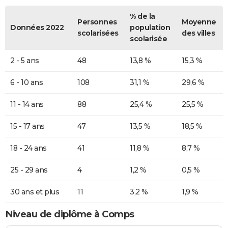
% de la
Personnes
Moyenne
Données 2022
population
scolarisées
des villes
scolarisée
2 - 5 ans
48
13,8 %
15,3 %
6 - 10 ans
108
31,1 %
29,6 %
11 - 14 ans
88
25,4 %
25,5 %
15 - 17 ans
47
13,5 %
18,5 %
18 - 24 ans
41
11,8 %
8,7 %
25 - 29 ans
4
1,2 %
0,5 %
30 ans et plus
11
3,2 %
1,9 %
Niveau de diplôme à Comps