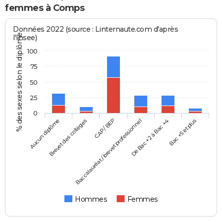
femmes à Comps
Données 2022 (source : Linternaute.com d'après
% des sexes selon le diplôme
l'Insee)
100
75
50
25
0
Aucun diplôme
Baccalauréat / brevet professionnel
CAP / BEP
Bac +5 et plus
Brevet des collèges
De Bac +2 à Bac +4
Hommes
Femmes