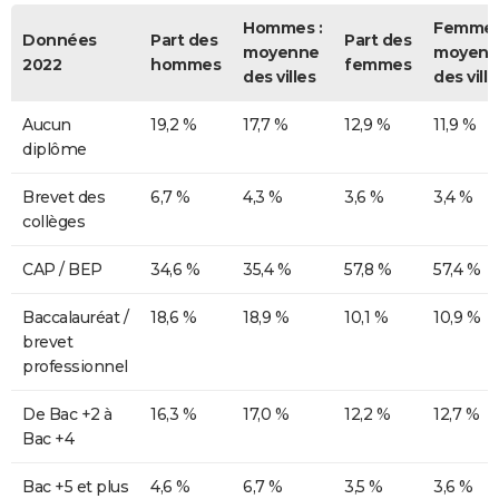
Hommes :
Femmes
Données
Part des
Part des
moyenne
moyenn
2022
hommes
femmes
des villes
des ville
Aucun
19,2 %
17,7 %
12,9 %
11,9 %
diplôme
Brevet des
6,7 %
4,3 %
3,6 %
3,4 %
collèges
CAP / BEP
34,6 %
35,4 %
57,8 %
57,4 %
Baccalauréat /
18,6 %
18,9 %
10,1 %
10,9 %
brevet
professionnel
De Bac +2 à
16,3 %
17,0 %
12,2 %
12,7 %
Bac +4
Bac +5 et plus
4,6 %
6,7 %
3,5 %
3,6 %