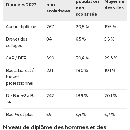
population
Moyenne
Données 2022
non
non
des villes
scolarisées
scolarisée
Aucun diplôme
267
20,8 %
19,5 %
Brevet des
84
6,5 %
5,3 %
collèges
CAP / BEP
390
30,4 %
29,3 %
Baccalauréat /
231
18,0 %
19,1 %
brevet
professionnel
De Bac +2 à Bac
242
18,9 %
20,1 %
+4
Bac +5 et plus
69
5,4 %
6,7 %
Niveau de diplôme des hommes et des