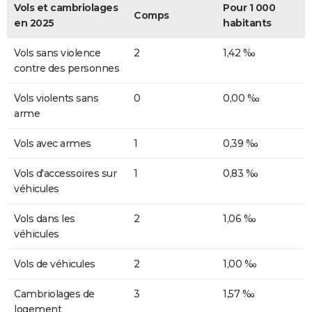
Vols et cambriolages
Pour 1 000
Comps
en 2025
habitants
Vols sans violence
2
1,42 ‰
contre des personnes
Vols violents sans
0
0,00 ‰
arme
Vols avec armes
1
0,39 ‰
Vols d'accessoires sur
1
0,83 ‰
véhicules
Vols dans les
2
1,06 ‰
véhicules
Vols de véhicules
2
1,00 ‰
Cambriolages de
3
1,57 ‰
logement