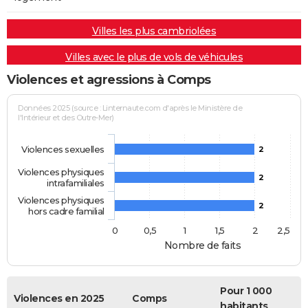
Villes les plus cambriolées
Villes avec le plus de vols de véhicules
Violences et agressions à Comps
Données 2025 (source : Linternaute.com d'après le Ministère de
l'Intérieur et des Outre-Mer)
Violences sexuelles
2
Violences physiques
2
intrafamiliales
Violences physiques
2
hors cadre familial
0
0,5
1
1,5
2
2,5
Nombre de faits
Pour 1 000
Violences en 2025
Comps
habitants