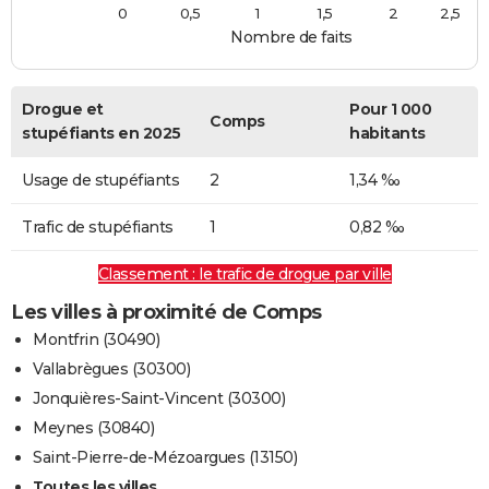
0
0,5
1
1,5
2
2,5
Nombre de faits
Drogue et
Pour 1 000
Comps
stupéfiants en 2025
habitants
Usage de stupéfiants
2
1,34 ‰
Trafic de stupéfiants
1
0,82 ‰
Classement : le trafic de drogue par ville
Les villes à proximité de Comps
Montfrin (30490)
Vallabrègues (30300)
Jonquières-Saint-Vincent (30300)
Meynes (30840)
Saint-Pierre-de-Mézoargues (13150)
Toutes les villes