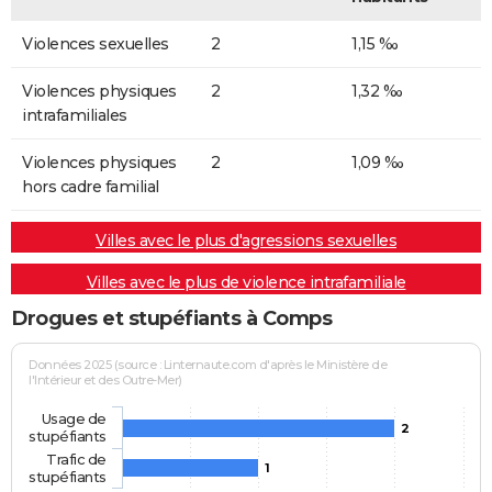
Violences sexuelles
2
1,15 ‰
Violences physiques
2
1,32 ‰
intrafamiliales
Violences physiques
2
1,09 ‰
hors cadre familial
Villes avec le plus d'agressions sexuelles
Villes avec le plus de violence intrafamiliale
Drogues et stupéfiants à Comps
Données 2025 (source : Linternaute.com d'après le Ministère de
l'Intérieur et des Outre-Mer)
Usage de
2
stupéfiants
Trafic de
1
stupéfiants