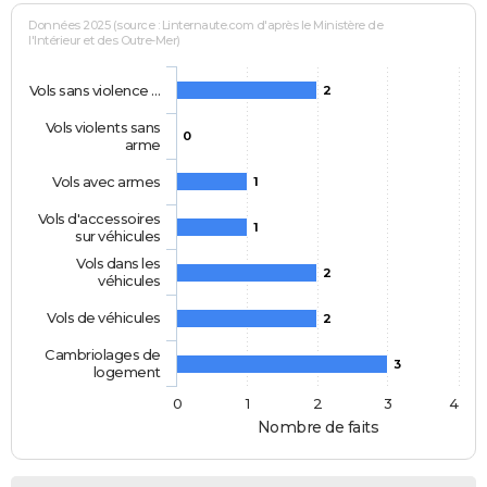
Données 2025 (source : Linternaute.com d'après le Ministère de
l'Intérieur et des Outre-Mer)
Vols sans violence …
2
Vols violents sans
0
arme
Vols avec armes
1
Vols d'accessoires
1
sur véhicules
Vols dans les
2
véhicules
Vols de véhicules
2
Cambriolages de
3
logement
0
1
2
3
4
Nombre de faits