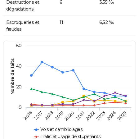
Destructions et
6
3,55 ‰
dégradations
Escroqueries et
11
6,52 ‰
fraudes
60
Nombre de faits
40
20
0
2018
2023
2017
2022
2016
2021
2020
2025
2019
2024
Vols et cambriolages
Trafic et usage de stupéfiants