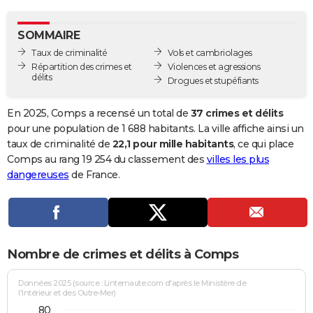
City break
Voyage de noces
Climat
Destinations
Voyage nature
Forum
+
PHOTO
SOMMAIRE
GUIDES D'ACHAT
Taux de criminalité
Vols et cambriolages
Répartition des crimes et
Violences et agressions
BONS PLANS
délits
Drogues et stupéfiants
CARTE DE VOEUX
En 2025, Comps a recensé un total de
37 crimes et délits
Carte Bonne année
Carte Pâques
Carte de Noël
Carte Saint-Valentin
Carte d'anniversaire
pour une population de 1 688 habitants. La ville affiche ainsi un
DICTIONNAIRE
taux de criminalité de
22,1 pour mille habitants
, ce qui place
Biographies
Expressions
Dictionnaire
Citations
Proverbes
Comps au rang 19 254 du classement des
villes les plus
PROGRAMME TV
dangereuses
de France.
COPAINS D'AVANT
Se connecter
Collèges
Universités
Service militaire
S'inscrire
Lycées
Primaires
Entreprises
Avis de recherche
AVIS DE DÉCÈS
FORUM
Nombre de crimes et délits à Comps
Lifestyle
Sport
Television
Cinema
Bricolage
Culture
Auto
Voyage
Données 2025 (source : Linternaute.com d'après le Ministère de
l'Intérieur et des Outre-Mer)
80