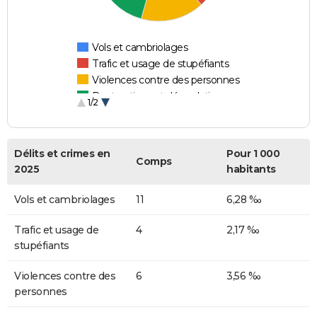
Vols et cambriolages
Trafic et usage de stupéfiants
Violences contre des personnes
Destructions et dégradations
1/2
Escroqueries et fraudes
Délits et crimes en
Pour 1 000
Comps
2025
habitants
Vols et cambriolages
11
6,28 ‰
Trafic et usage de
4
2,17 ‰
stupéfiants
Violences contre des
6
3,56 ‰
personnes