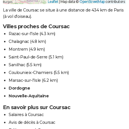
Leaflet
|
Map data ©
OpenStreetMap
contributors
La ville de Coursac se situe à une distance de 434 km de Paris
(à vol d'oiseau).
Villes proches de Coursac
Razac-sur-l'Isle
(4.3 km)
Chalagnac
(4.8 km)
Montrem
(4.9 km)
Saint-Paul-de-Serre
(5.1 km)
Sanilhac
(5.5 km)
Coulounieix-Chamiers
(5.5 km)
Marsac-sur-l'Isle
(6.2 km)
Dordogne
Nouvelle-Aquitaine
En savoir plus sur Coursac
Salaires à Coursac
Avis de décès à Coursac