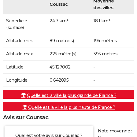
Moyenne
Coursac
des villes
Superficie
24,7 km²
18,1 km²
(surface)
Altitude min.
89 mètre(s)
194 mètres
Altitude max.
225 mètre(s)
395 mètres
Latitude
45.127002
-
Longitude
0.642895
-
Quelle est la ville la plus grande de France ?
Quelle est la ville la plus haute de France ?
Avis sur Coursac
Note moyenne :
Quel est votre avis sur Coursac ?