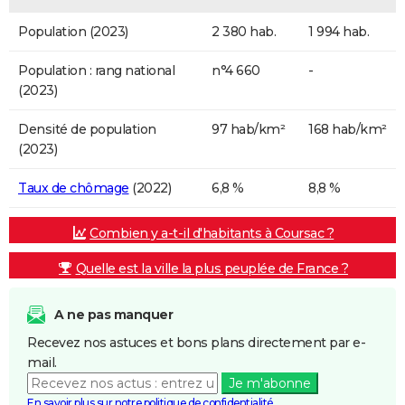
Population (2023)
2 380 hab.
1 994 hab.
Population : rang national
n°4 660
-
(2023)
Densité de population
97 hab/km²
168 hab/km²
(2023)
Taux de chômage
(2022)
6,8 %
8,8 %
Combien y a-t-il d'habitants à Coursac ?
Quelle est la ville la plus peuplée de France ?
A ne pas manquer
Recevez nos astuces et bons plans directement par e-
mail.
Je m'abonne
En savoir plus sur notre politique de confidentialité