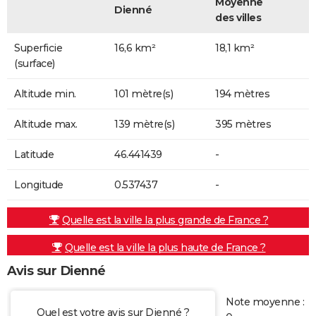
Moyenne
Dienné
des villes
Superficie
16,6 km²
18,1 km²
(surface)
Altitude min.
101 mètre(s)
194 mètres
Altitude max.
139 mètre(s)
395 mètres
Latitude
46.441439
-
Longitude
0.537437
-
Quelle est la ville la plus grande de France ?
Quelle est la ville la plus haute de France ?
Avis sur Dienné
Note moyenne :
Quel est votre avis sur Dienné ?