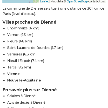
Leaflet
|
Map data ©
OpenStreetMap
contributors
La commune de Dienné se situe à une distance de 301 km de
Paris (à vol d'oiseau).
Villes proches de Dienné
Lhommaizé
(4 km)
Vernon
(4.5 km)
Fleuré
(4.8 km)
Saint-Laurent-de-Jourdes
(5.7 km)
Verrières
(6.3 km)
Nieuil-l'Espoir
(7.4 km)
Tercé
(8.2 km)
Vienne
Nouvelle-Aquitaine
En savoir plus sur Dienné
Salaires à Dienné
Avis de décès à Dienné