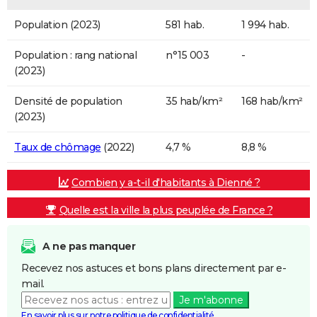
Population (2023)
581 hab.
1 994 hab.
Population : rang national
n°15 003
-
(2023)
Densité de population
35 hab/km²
168 hab/km²
(2023)
Taux de chômage
(2022)
4,7 %
8,8 %
Combien y a-t-il d'habitants à Dienné ?
Quelle est la ville la plus peuplée de France ?
A ne pas manquer
Recevez nos astuces et bons plans directement par e-
mail.
Je m'abonne
En savoir plus sur notre politique de confidentialité