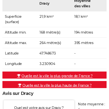
Moyenne
Dracy
des villes
Superficie
21,9 km²
18,1 km²
(surface)
Altitude min.
168 mètre(s)
194 mètres
Altitude max.
264 mètre(s)
395 mètres
Latitude
47.748673
-
Longitude
3.230904
-
Quelle est la ville la plus grande de France ?
Quelle est la ville la plus haute de France ?
Avis sur Dracy
Note moyenne :
Quel est votre avis sur Dracy ?