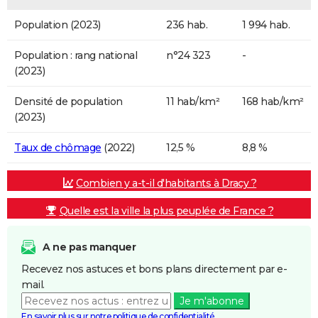
Population (2023)
236 hab.
1 994 hab.
Population : rang national
n°24 323
-
(2023)
Densité de population
11 hab/km²
168 hab/km²
(2023)
Taux de chômage
(2022)
12,5 %
8,8 %
Combien y a-t-il d'habitants à Dracy ?
Quelle est la ville la plus peuplée de France ?
A ne pas manquer
Recevez nos astuces et bons plans directement par e-
mail.
Je m'abonne
En savoir plus sur notre politique de confidentialité