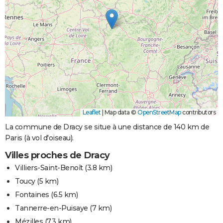
Leaflet
|
Map data ©
OpenStreetMap
contributors
La commune de Dracy se situe à une distance de 140 km de
Paris (à vol d'oiseau).
Villes proches de Dracy
Villiers-Saint-Benoît
(3.8 km)
Toucy
(5 km)
Fontaines
(6.5 km)
Tannerre-en-Puisaye
(7 km)
Mézilles
(7.3 km)