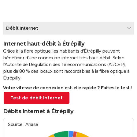
City break
Voyage de noces
Climat
Destinations
Voyage nature
Forum
+
PHOTO
GUIDES D'ACHAT
Débit Internet
BONS PLANS
Internet haut-débit à Étrépilly
CARTE DE VOEUX
Grâce à la fibre optique, les habitants d'Étrépilly peuvent
Carte Bonne année
Carte Pâques
Carte de Noël
Carte Saint-Valentin
Carte d'anniversaire
DICTIONNAIRE
bénéficier d'une connexion internet très haut-débit. Selon
l'Autorité de Régulation des Télécommunications (ARCEP),
Biographies
Expressions
Dictionnaire
Citations
Proverbes
PROGRAMME TV
plus de 80 % des locaux sont raccordables à la fibre optique à
Étrépilly.
COPAINS D'AVANT
Votre vitesse de connexion est-elle rapide ? Faites le test !
Se connecter
Collèges
Universités
Service militaire
S'inscrire
Lycées
Primaires
Entreprises
Avis de recherche
AVIS DE DÉCÈS
Test de débit Internet
FORUM
Débits Internet à Étrépilly
Lifestyle
Sport
Television
Cinema
Bricolage
Culture
Auto
Voyage
Source : Ariase