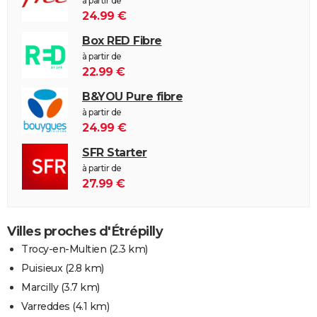
à partir de
24.99 €
Box RED Fibre
à partir de
22.99 €
B&YOU Pure fibre
à partir de
24.99 €
SFR Starter
à partir de
27.99 €
Villes proches d'Étrépilly
Trocy-en-Multien
(2.3 km)
Puisieux
(2.8 km)
Marcilly
(3.7 km)
Varreddes
(4.1 km)