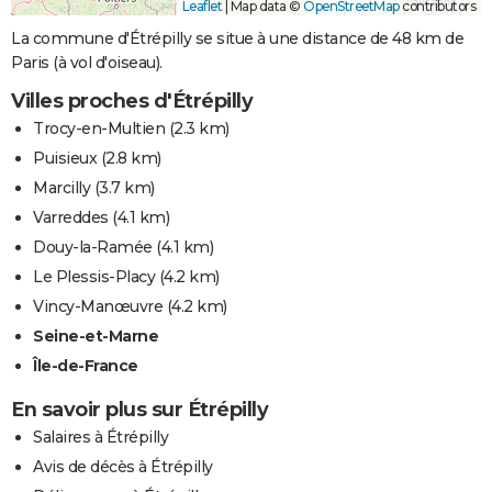
Leaflet
|
Map data ©
OpenStreetMap
contributors
La commune d'Étrépilly se situe à une distance de 48 km de
Paris (à vol d'oiseau).
Villes proches d'Étrépilly
Trocy-en-Multien
(2.3 km)
Puisieux
(2.8 km)
Marcilly
(3.7 km)
Varreddes
(4.1 km)
Douy-la-Ramée
(4.1 km)
Le Plessis-Placy
(4.2 km)
Vincy-Manœuvre
(4.2 km)
Seine-et-Marne
Île-de-France
En savoir plus sur Étrépilly
Salaires à Étrépilly
Avis de décès à Étrépilly