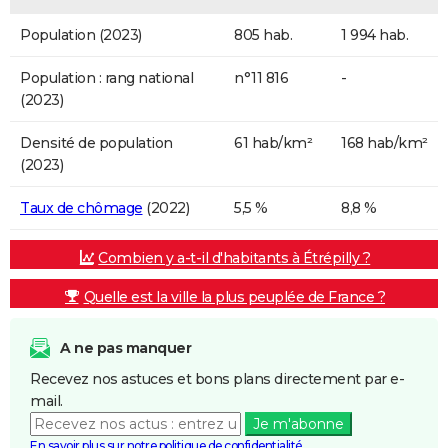
Population (2023)
805 hab.
1 994 hab.
Population : rang national
n°11 816
-
(2023)
Densité de population
61 hab/km²
168 hab/km²
(2023)
Taux de chômage
(2022)
5,5 %
8,8 %
Combien y a-t-il d'habitants à Étrépilly ?
Quelle est la ville la plus peuplée de France ?
A ne pas manquer
Recevez nos astuces et bons plans directement par e-
mail.
Je m'abonne
En savoir plus sur notre politique de confidentialité