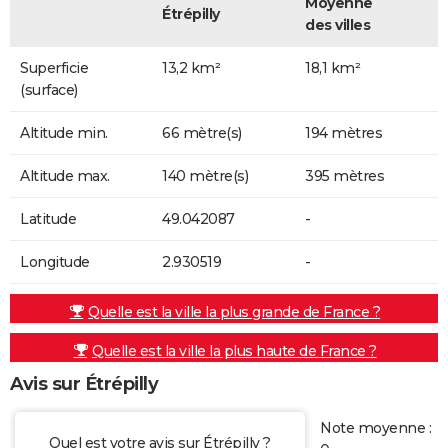
Moyenne
Étrépilly
des villes
Superficie
13,2 km²
18,1 km²
(surface)
Altitude min.
66 mètre(s)
194 mètres
Altitude max.
140 mètre(s)
395 mètres
Latitude
49.042087
-
Longitude
2.930519
-
Quelle est la ville la plus grande de France ?
Quelle est la ville la plus haute de France ?
Avis sur Étrépilly
Note moyenne :
Quel est votre avis sur Étrépilly ?