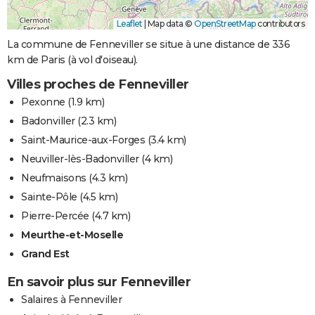
Leaflet
|
Map data ©
OpenStreetMap
contributors
La commune de Fenneviller se situe à une distance de 336
km de Paris (à vol d'oiseau).
Villes proches de Fenneviller
Pexonne
(1.9 km)
Badonviller
(2.3 km)
Saint-Maurice-aux-Forges
(3.4 km)
Neuviller-lès-Badonviller
(4 km)
Neufmaisons
(4.3 km)
Sainte-Pôle
(4.5 km)
Pierre-Percée
(4.7 km)
Meurthe-et-Moselle
Grand Est
En savoir plus sur Fenneviller
Salaires à Fenneviller