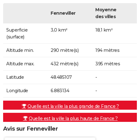
Moyenne
Fenneviller
des villes
Superficie
3,0 km²
18,1 km²
(surface)
Altitude min.
290 mètre(s)
194 mètres
Altitude max.
432 mètre(s)
395 mètres
Latitude
48.485107
-
Longitude
6.883134
-
Quelle est la ville la plus grande de France ?
Quelle est la ville la plus haute de France ?
Avis sur Fenneviller