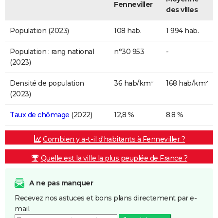
Fenneviller
des villes
Population (2023)
108 hab.
1 994 hab.
Population : rang national
n°30 953
-
(2023)
Densité de population
36 hab/km²
168 hab/km²
(2023)
Taux de chômage
(2022)
12,8 %
8,8 %
Combien y a-t-il d'habitants à Fenneviller ?
Quelle est la ville la plus peuplée de France ?
A ne pas manquer
Recevez nos astuces et bons plans directement par e-
mail.