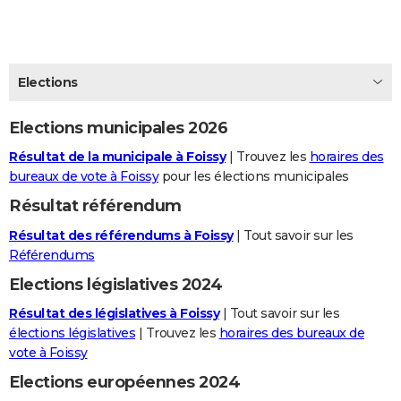
City break
Voyage de noces
Climat
Destinations
Voyage nature
Forum
+
PHOTO
GUIDES D'ACHAT
Elections
BONS PLANS
Elections municipales 2026
CARTE DE VOEUX
Résultat de la municipale à Foissy
| Trouvez les
horaires des
Carte Bonne année
Carte Pâques
Carte de Noël
Carte Saint-Valentin
Carte d'anniversaire
DICTIONNAIRE
bureaux de vote à Foissy
pour les élections municipales
Biographies
Expressions
Dictionnaire
Citations
Proverbes
PROGRAMME TV
Résultat référendum
Résultat des référendums à Foissy
| Tout savoir sur les
COPAINS D'AVANT
Référendums
Se connecter
Collèges
Universités
Service militaire
S'inscrire
Lycées
Primaires
Entreprises
Avis de recherche
AVIS DE DÉCÈS
Elections législatives 2024
FORUM
Résultat des législatives à Foissy
| Tout savoir sur les
élections législatives
| Trouvez les
horaires des bureaux de
Lifestyle
Sport
Television
Cinema
Bricolage
Culture
Auto
Voyage
vote à Foissy
Elections européennes 2024