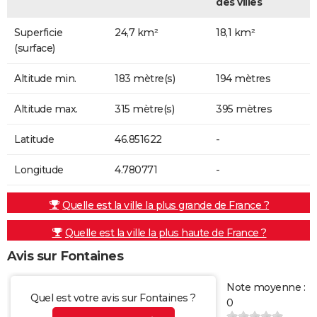
des villes
Superficie
24,7 km²
18,1 km²
(surface)
Altitude min.
183 mètre(s)
194 mètres
Altitude max.
315 mètre(s)
395 mètres
Latitude
46.851622
-
Longitude
4.780771
-
Quelle est la ville la plus grande de France ?
Quelle est la ville la plus haute de France ?
Avis sur Fontaines
Note moyenne :
Quel est votre avis sur Fontaines ?
0