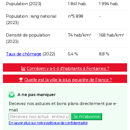
Population (2023)
1 841 hab.
1 994 hab.
Population : rang national
n°5 898
-
(2023)
Densité de population
74 hab/km²
168 hab/km²
(2023)
Taux de chômage
(2022)
5,4 %
8,8 %
Combien y a-t-il d'habitants à Fontaines ?
Quelle est la ville la plus peuplée de France ?
A ne pas manquer
Recevez nos astuces et bons plans directement par e-
mail.
Je m'abonne
En savoir plus sur notre politique de confidentialité