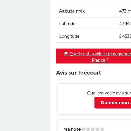
Altitude max.
473 m
Latitude
47.94
Longitude
5.453
Quelle est la ville la plus grand
France ?
Avis sur Frécourt
Quel est votre avis su
Donner mon a
Ma note