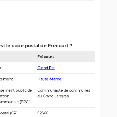
st le code postal de Frécourt ?
Frécourt
n
Grand Est
tement
Haute-Marne
ssement public de
Communauté de communes
ation
du Grand Langres
communale (EPCI)
ostal (CP)
52360