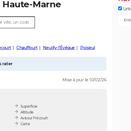
, Haute-Marne
Lint
court
Chauffourt
Neuilly-l'Évêque
Poiseul
 rater
Mise à jour le 10/02/26
Superficie
Altitude
Avis sur Frécourt
Carte