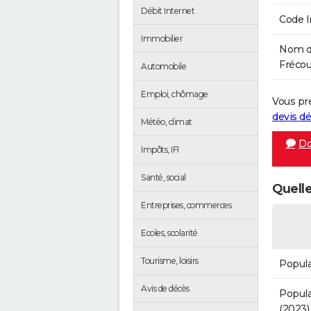
Débit Internet
Code 
Immobilier
Nom de
Frécour
Automobile
Emploi, chômage
Vous pr
devis 
Météo, climat
Do
Impôts, IFI
Santé, social
Quelle
Entreprises, commerces
Ecoles, scolarité
Tourisme, loisirs
Popula
Avis de décès
Popula
(2023)