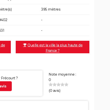
ètre(s)
395 mètres
9402
-
331
-
e de
Quelle est la ville la plus haute de
France ?
Note moyenne :
r Frécourt ?
0
vis
(
0
avis)