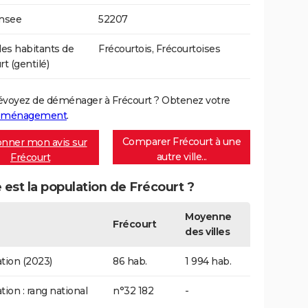
Insee
52207
s habitants de
Frécourtois, Frécourtoises
t (gentilé)
évoyez de déménager à Frécourt ? Obtenez votre
déménagement
.
Comparer Frécourt à une
nner mon avis sur
autre ville...
Frécourt
 est la population de Frécourt ?
Moyenne
Frécourt
des villes
tion (2023)
86 hab.
1 994 hab.
tion : rang national
n°32 182
-