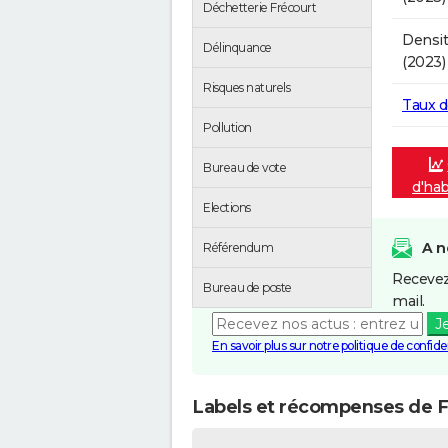
Déchetterie Frécourt
Densit
Délinquance
(2023)
Risques naturels
Taux 
Pollution
Bureau de vote
d'hab
Elections
A n
Référendum
Recevez
Bureau de poste
mail.
J
En savoir plus sur notre politique de confiden
Labels et récompenses de F