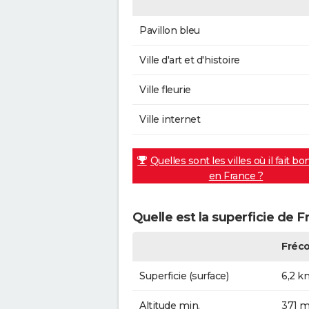
Pavillon bleu
Ville d'art et d'histoire
Ville fleurie
Ville internet
Quelles sont les villes où il fait bo
en France ?
Quelle est la superficie de F
Fréco
Superficie (surface)
6,2 k
Altitude min.
371 m