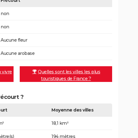
Frécourt
non
non
Aucune fleur
Aucune arobase
n vivre
Quelles sont les villes les plus
touristiques de France ?
récourt ?
urt
Moyenne des villes
m²
18,1 km²
ètre(s)
194 mètres