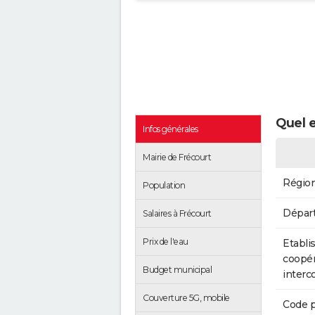
Quel e
Infos générales
Mairie de Frécourt
Régio
Population
Dépar
Salaires à Frécourt
Prix de l'eau
Etabli
coopér
Budget municipal
inter
Couverture 5G, mobile
Code p