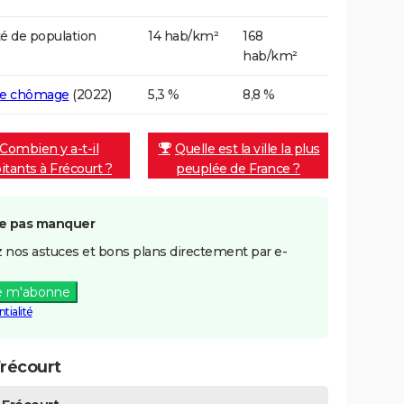
é de population
14 hab/km²
168
hab/km²
de chômage
(2022)
5,3 %
8,8 %
Combien y a-t-il
Quelle est la ville la plus
itants à Frécourt ?
peuplée de France ?
e pas manquer
 nos astuces et bons plans directement par e-
e m'abonne
tialité
récourt