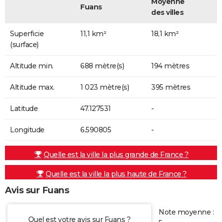
Moyenne
Fuans
des villes
Superficie
11,1 km²
18,1 km²
(surface)
Altitude min.
688 mètre(s)
194 mètres
Altitude max.
1 023 mètre(s)
395 mètres
Latitude
47.127531
-
Longitude
6.590805
-
Quelle est la ville la plus grande de France ?
Quelle est la ville la plus haute de France ?
Avis sur Fuans
Note moyenne :
Quel est votre avis sur Fuans ?