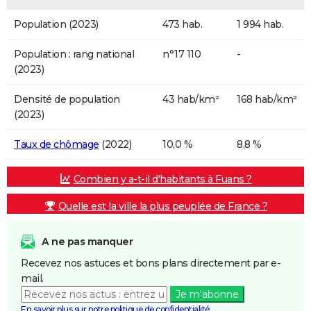
Population (2023)
473 hab.
1 994 hab.
Population : rang national
n°17 110
-
(2023)
Densité de population
43 hab/km²
168 hab/km²
(2023)
Taux de chômage
(2022)
10,0 %
8,8 %
Combien y a-t-il d'habitants à Fuans ?
Quelle est la ville la plus peuplée de France ?
A ne pas manquer
Recevez nos astuces et bons plans directement par e-
mail.
Je m'abonne
En savoir plus sur notre politique de confidentialité