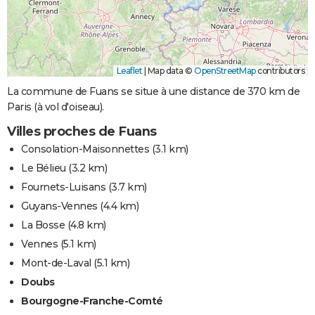
Leaflet
|
Map data ©
OpenStreetMap
contributors
La commune de Fuans se situe à une distance de 370 km de
Paris (à vol d'oiseau).
Villes proches de Fuans
Consolation-Maisonnettes
(3.1 km)
Le Bélieu
(3.2 km)
Fournets-Luisans
(3.7 km)
Guyans-Vennes
(4.4 km)
La Bosse
(4.8 km)
Vennes
(5.1 km)
Mont-de-Laval
(5.1 km)
Doubs
Bourgogne-Franche-Comté