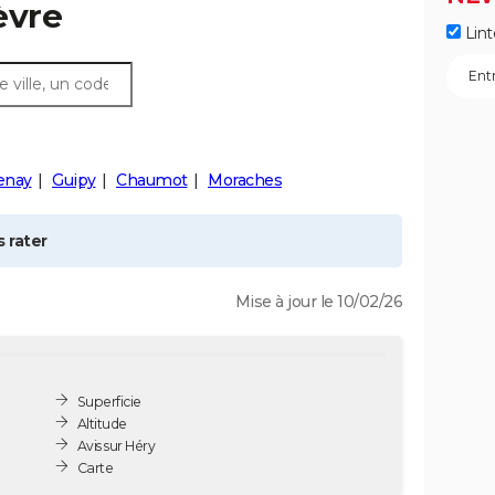
èvre
Lint
enay
Guipy
Chaumot
Moraches
 rater
Mise à jour le 10/02/26
Superficie
Altitude
Avis sur Héry
Carte