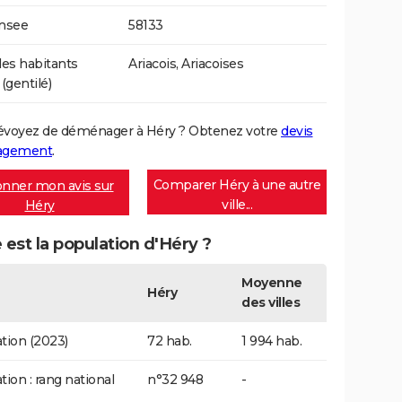
Insee
58133
es habitants
Ariacois, Ariacoises
(gentilé)
évoyez de déménager à Héry ? Obtenez votre
devis
agement
.
Comparer Héry à une autre
nner mon avis sur
ville...
Héry
 est la population d'Héry ?
Moyenne
Héry
des villes
tion (2023)
72 hab.
1 994 hab.
tion : rang national
n°32 948
-