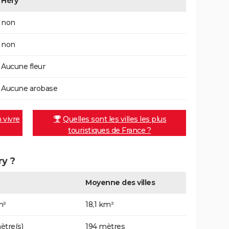
Héry
non
non
Aucune fleur
Aucune arobase
n vivre
Quelles sont les villes les plus
touristiques de France ?
ry ?
Moyenne des villes
m²
18,1 km²
ètre(s)
194 mètres