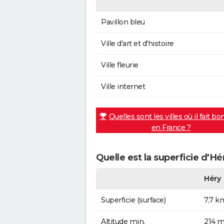
Pavillon bleu
Ville d'art et d'histoire
Ville fleurie
Ville internet
Quelles sont les villes où il fait bo
en France ?
Quelle est la superficie d'Hé
Héry
Superficie (surface)
7,7 k
Altitude min.
214 m