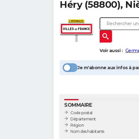
Héry
(58800), Ni
Voir aussi :
Germ
Je m'abonne aux infos à pas
SOMMAIRE
Code postal
Département
Région
Nom des habitants