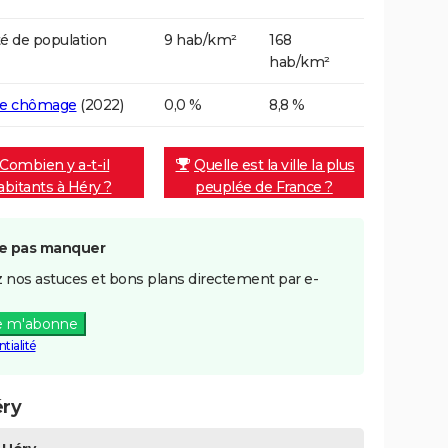
é de population
9 hab/km²
168
hab/km²
de chômage
(2022)
0,0 %
8,8 %
Combien y a-t-il
Quelle est la ville la plus
abitants à Héry ?
peuplée de France ?
e pas manquer
 nos astuces et bons plans directement par e-
e m'abonne
tialité
éry