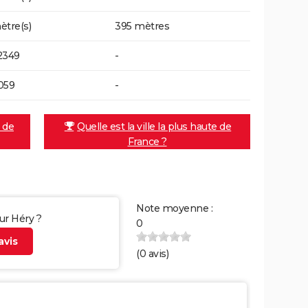
ètre(s)
395 mètres
2349
-
059
-
e de
Quelle est la ville la plus haute de
France ?
Note moyenne :
sur Héry ?
0
vis
(
0
avis)