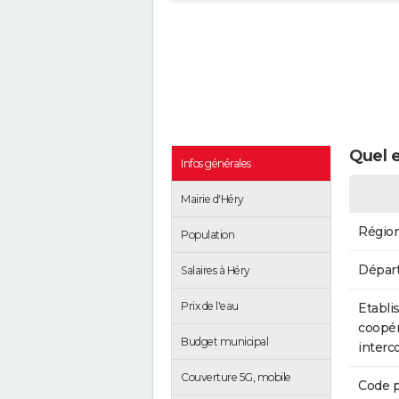
Quel e
Infos générales
Mairie d'Héry
Régio
Population
Dépar
Salaires à Héry
Prix de l'eau
Etabli
coopér
Budget municipal
inter
Couverture 5G, mobile
Code p