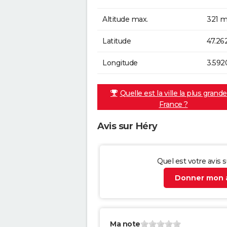
Altitude max.
321 m
Latitude
47.26
Longitude
3.592
Quelle est la ville la plus grand
France ?
Avis sur Héry
Quel est votre avis 
Donner mon a
Ma note