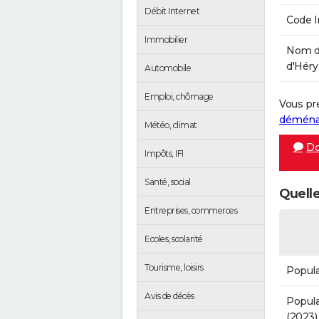
Débit Internet
Code 
Immobilier
Nom d
d'Héry 
Automobile
Emploi, chômage
Vous pr
démén
Météo, climat
Do
Impôts, IFI
Santé, social
Quelle
Entreprises, commerces
Ecoles, scolarité
Tourisme, loisirs
Popula
Avis de décès
Popula
(2023)