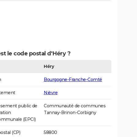
st le code postal d'Héry ?
Héry
n
Bourgogne-Franche-Comté
tement
Nièvre
ssement public de
Communauté de communes
ation
Tannay-Brinon-Corbigny
communale (EPCI)
ostal (CP)
58800