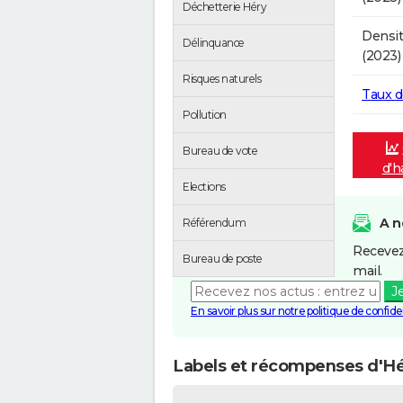
Déchetterie Héry
Densit
Délinquance
(2023)
Risques naturels
Taux 
Pollution
Bureau de vote
d'h
Elections
A n
Référendum
Recevez
Bureau de poste
mail.
J
En savoir plus sur notre politique de confiden
Labels et récompenses d'H