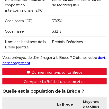
coopération
de Montesquieu
intercommunale (EPCI)
Code postal (CP)
33650
Code Insee
33213
Nom des habitants de la
Brédois, Brédoises
Brède (gentilé)
Vous prévoyez de déménager à la Brède ? Obtenez votre
devis
déménagement
.
Donner mon avis sur La Brède
Comparer La Brède à une autre ville...
Quelle est la population de la Brède ?
Moyenne
La Brède
des villes