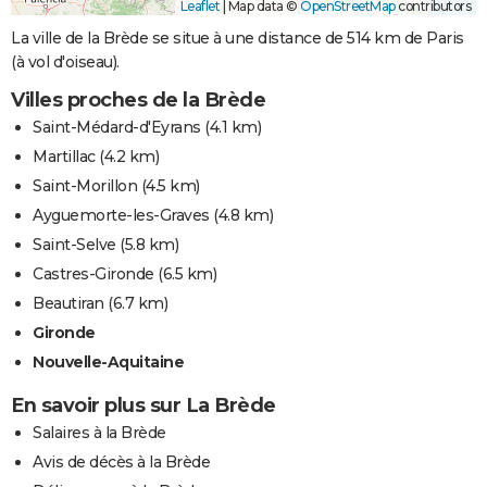
Leaflet
|
Map data ©
OpenStreetMap
contributors
La ville de la Brède se situe à une distance de 514 km de Paris
(à vol d'oiseau).
Villes proches de la Brède
Saint-Médard-d'Eyrans
(4.1 km)
Martillac
(4.2 km)
Saint-Morillon
(4.5 km)
Ayguemorte-les-Graves
(4.8 km)
Saint-Selve
(5.8 km)
Castres-Gironde
(6.5 km)
Beautiran
(6.7 km)
Gironde
Nouvelle-Aquitaine
En savoir plus sur La Brède
Salaires à la Brède
Avis de décès à la Brède