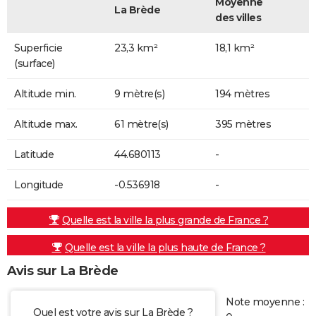
Moyenne
La Brède
des villes
Superficie
23,3 km²
18,1 km²
(surface)
Altitude min.
9 mètre(s)
194 mètres
Altitude max.
61 mètre(s)
395 mètres
Latitude
44.680113
-
Longitude
-0.536918
-
Quelle est la ville la plus grande de France ?
Quelle est la ville la plus haute de France ?
Avis sur La Brède
Note moyenne :
Quel est votre avis sur La Brède ?