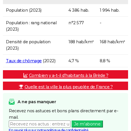
Population (2023)
4 386 hab.
1 994 hab.
Population : rang national
n°2 577
-
(2023)
Densité de population
188 hab/km²
168 hab/km²
(2023)
Taux de chômage
(2022)
4,7 %
8,8 %
Combien y a-t-il d'habitants à la Brède ?
Quelle est la ville la plus peuplée de France ?
A ne pas manquer
Recevez nos astuces et bons plans directement par e-
mail.
Je m'abonne
En savoir plus sur notre politique de confidentialité