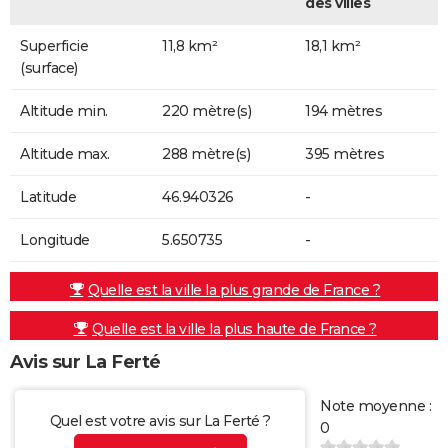
des villes
Superficie
11,8 km²
18,1 km²
(surface)
Altitude min.
220 mètre(s)
194 mètres
Altitude max.
288 mètre(s)
395 mètres
Latitude
46.940326
-
Longitude
5.650735
-
Quelle est la ville la plus grande de France ?
Quelle est la ville la plus haute de France ?
Avis sur La Ferté
Note moyenne :
Quel est votre avis sur La Ferté ?
0