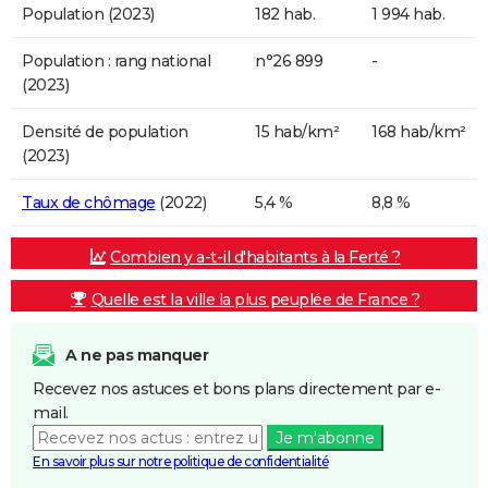
Population (2023)
182 hab.
1 994 hab.
Population : rang national
n°26 899
-
(2023)
Densité de population
15 hab/km²
168 hab/km²
(2023)
Taux de chômage
(2022)
5,4 %
8,8 %
Combien y a-t-il d'habitants à la Ferté ?
Quelle est la ville la plus peuplée de France ?
A ne pas manquer
Recevez nos astuces et bons plans directement par e-
mail.
Je m'abonne
En savoir plus sur notre politique de confidentialité