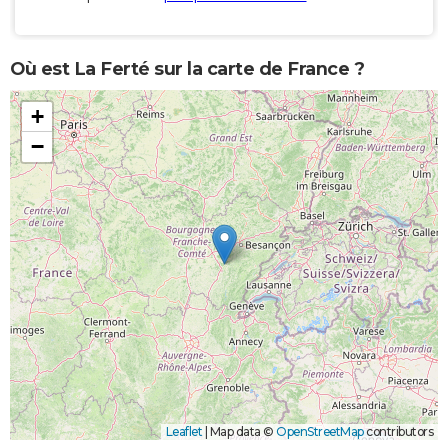
Où est La Ferté sur la carte de France ?
+
−
Leaflet
|
Map data ©
OpenStreetMap
contributors