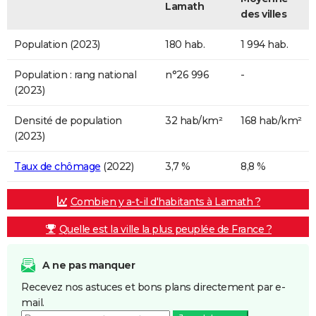
Lamath
des villes
Population (2023)
180 hab.
1 994 hab.
Population : rang national
n°26 996
-
(2023)
Densité de population
32 hab/km²
168 hab/km²
(2023)
Taux de chômage
(2022)
3,7 %
8,8 %
Combien y a-t-il d'habitants à Lamath ?
Quelle est la ville la plus peuplée de France ?
A ne pas manquer
Recevez nos astuces et bons plans directement par e-
mail.