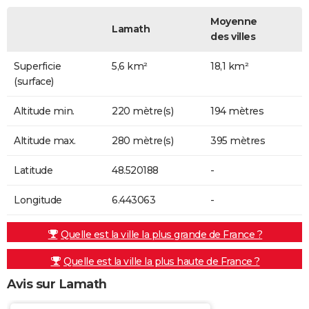
Moyenne
Lamath
des villes
Superficie
5,6 km²
18,1 km²
(surface)
Altitude min.
220 mètre(s)
194 mètres
Altitude max.
280 mètre(s)
395 mètres
Latitude
48.520188
-
Longitude
6.443063
-
Quelle est la ville la plus grande de France ?
Quelle est la ville la plus haute de France ?
Avis sur Lamath