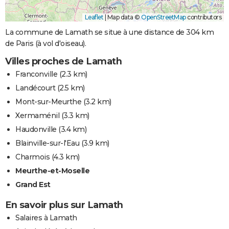
Leaflet
|
Map data ©
OpenStreetMap
contributors
La commune de Lamath se situe à une distance de 304 km
de Paris (à vol d'oiseau).
Villes proches de Lamath
Franconville
(2.3 km)
Landécourt
(2.5 km)
Mont-sur-Meurthe
(3.2 km)
Xermaménil
(3.3 km)
Haudonville
(3.4 km)
Blainville-sur-l'Eau
(3.9 km)
Charmois
(4.3 km)
Meurthe-et-Moselle
Grand Est
En savoir plus sur Lamath
Salaires à Lamath