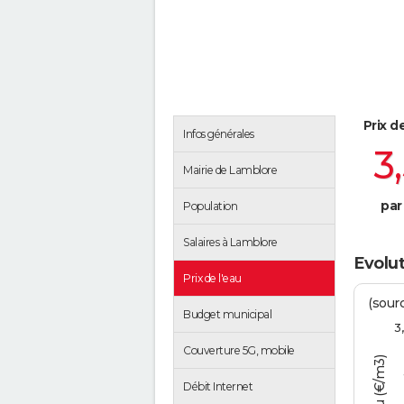
Prix d
Infos générales
3
Mairie de Lamblore
par
Population
Salaires à Lamblore
Evolut
Prix de l'eau
(sour
Budget municipal
3
Couverture 5G, mobile
Débit Internet