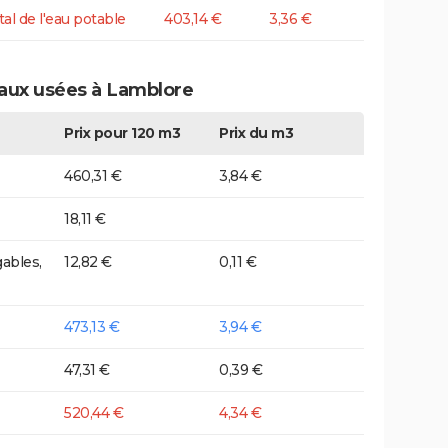
tal de l'eau potable
403,14 €
3,36 €
eaux usées à Lamblore
Prix pour 120 m3
Prix du m3
460,31 €
3,84 €
18,11 €
ables,
12,82 €
0,11 €
473,13 €
3,94 €
47,31 €
0,39 €
520,44 €
4,34 €