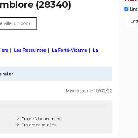
mblore
(28340)
Lint
liers
Les Ressuintes
La Ferté-Vidame
La
 rater
Mise à jour le 10/02/26
Prix de l'abonnement
Prix des eaux usées