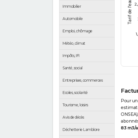
Tarif de l'eau (€/m3)
2
Immobilier
Automobile
Emploi, chômage
1
Météo, climat
Impôts, IFI
Santé, social
Entreprises, commerces
Factur
Ecoles, scolarité
Pour un
Tourisme, loisirs
estimati
ONSEA).
Avis de décès
abonnés 
83 m3/
Déchetterie Lamblore