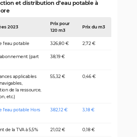
tion et distribution d'eau potable à
ore
Prix pour
es 2023
Prix du m3
120 m3
e l'eau potable
326,80 €
2,72 €
 abonnement (part
38,19 €
nces applicables
55,32 €
0,46 €
 navigables,
tion de la ressource,
on, etc.)
de l'eau potable Hors
382,12 €
3,18 €
t de la TVA à 5,5%
21,02 €
0,18 €