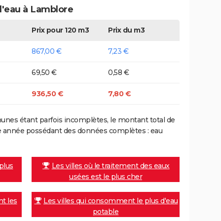
 d'eau à Lamblore
Prix pour 120 m3
Prix du m3
867,00 €
7,23 €
69,50 €
0,58 €
936,50 €
7,80 €
nes étant parfois incomplètes, le montant total de
ière année possédant des données complètes : eau
 plus
Les villes où le traitement des eaux
usées est le plus cher
nt les
Les villes qui consomment le plus d'eau
potable