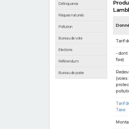
Produc
Délinquance
Lambl
Risques naturels
Donné
Pollution
Bureau de vote
Tarif d
Elections
- dont
fixe)
Référendum
Redeva
Bureau de poste
(voies
protec
polluti
Tarif 
Taxe
Montan