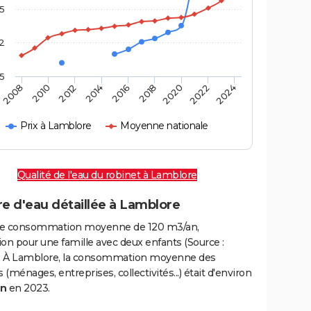
,5
2
,5
2016
2020
2010
2024
2014
2018
2008
2022
2012
Prix à Lamblore
Moyenne nationale
Qualité de l'eau du robinet à Lamblore
e d'eau détaillée à Lamblore
e consommation moyenne de 120 m3/an,
on pour une famille avec deux enfants (Source :
 À Lamblore, la consommation moyenne des
(ménages, entreprises, collectivités...) était d'environ
an
en 2023.