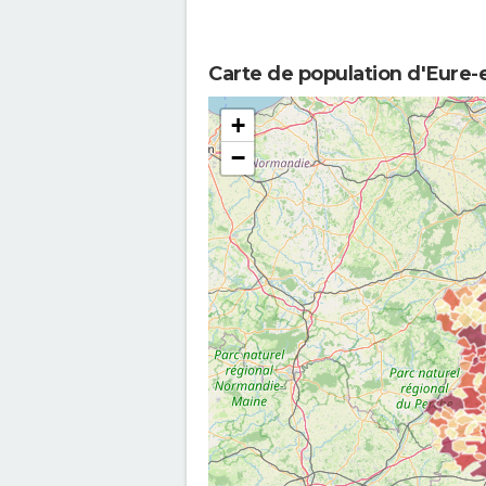
Carte de population d'Eure-et
+
−