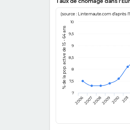
Taux de chômage dans l'Eur
(source : Linternaute.com d'après l'
10
% de la pop. active de 15 - 64 ans
9,5
9
8,5
8
7,5
7
2010
2006
2011
2007
2008
2009