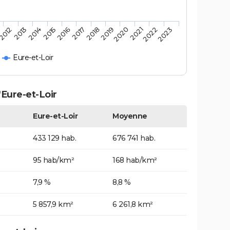
2019
2018
2017
2016
2015
2014
2023
2013
2022
2012
2021
2020
Eure-et-Loir
'Eure-et-Loir
Eure-et-Loir
Moyenne
433 129 hab.
676 741 hab.
95 hab/km²
168 hab/km²
7,9 %
8,8 %
5 857,9 km²
6 261,8 km²