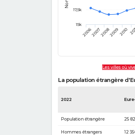
17,5k
15k
20
2006
2007
2008
2009
2010
Les villes où vi
La population étrangère d'E
2022
Eure
Population étrangère
25 82
Hommes étrangers
12 35