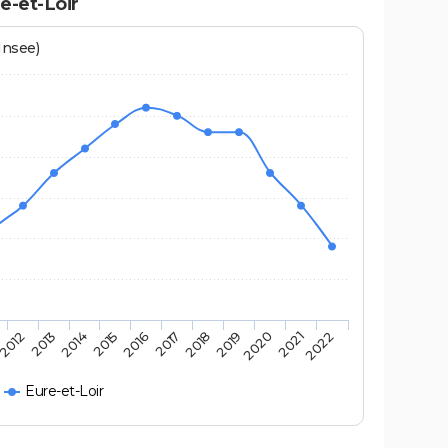
e-et-Loir
Insee)
2018
2014
2019
2015
2020
2016
2012
2021
2017
2013
2022
Eure-et-Loir