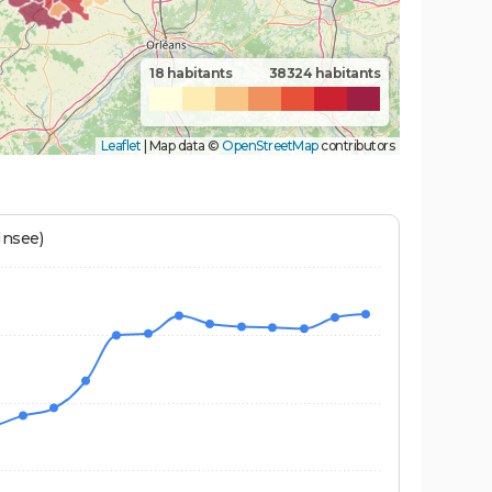
18 habitants
38324 habitants
Leaflet
|
Map data ©
OpenStreetMap
contributors
Insee)