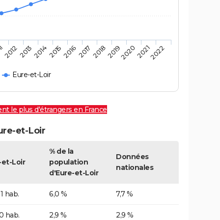
11
2012
2013
2014
2015
2016
2017
2018
2019
2020
2021
2022
Eure-et-Loir
vent le plus d'étrangers en France
ure-et-Loir
% de la
Données
-et-Loir
population
nationales
d'Eure-et-Loir
1 hab.
6,0 %
7,7 %
0 hab.
2,9 %
2,9 %