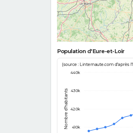
Population d'Eure-et-Loir
(source : Linternaute.com d'après l'
440k
Nombre d'habitants
430k
420k
410k