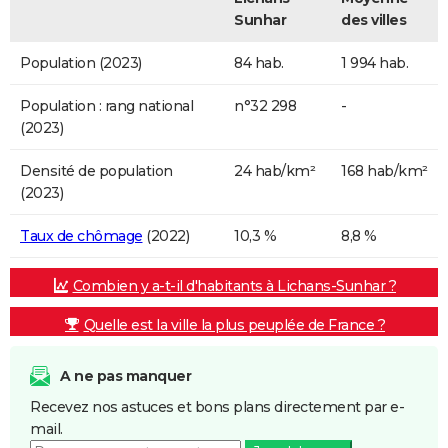
Sunhar
des villes
Population (2023)
84 hab.
1 994 hab.
Population : rang national
n°32 298
-
(2023)
Densité de population
24 hab/km²
168 hab/km²
(2023)
Taux de chômage
(2022)
10,3 %
8,8 %
Combien y a-t-il d'habitants à Lichans-Sunhar ?
Quelle est la ville la plus peuplée de France ?
A ne pas manquer
Recevez nos astuces et bons plans directement par e-
mail.