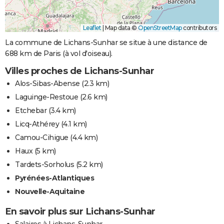
Leaflet
|
Map data ©
OpenStreetMap
contributors
La commune de Lichans-Sunhar se situe à une distance de
688 km de Paris (à vol d'oiseau).
Villes proches de Lichans-Sunhar
Alos-Sibas-Abense
(2.3 km)
Laguinge-Restoue
(2.6 km)
Etchebar
(3.4 km)
Licq-Athérey
(4.1 km)
Camou-Cihigue
(4.4 km)
Haux
(5 km)
Tardets-Sorholus
(5.2 km)
Pyrénées-Atlantiques
Nouvelle-Aquitaine
En savoir plus sur Lichans-Sunhar