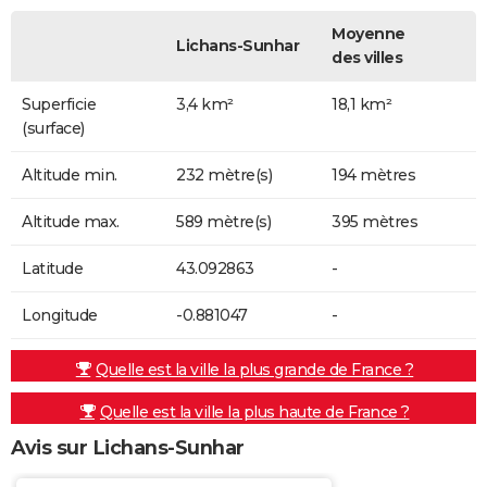
Moyenne
Lichans-Sunhar
des villes
Superficie
3,4 km²
18,1 km²
(surface)
Altitude min.
232 mètre(s)
194 mètres
Altitude max.
589 mètre(s)
395 mètres
Latitude
43.092863
-
Longitude
-0.881047
-
Quelle est la ville la plus grande de France ?
Quelle est la ville la plus haute de France ?
Avis sur Lichans-Sunhar