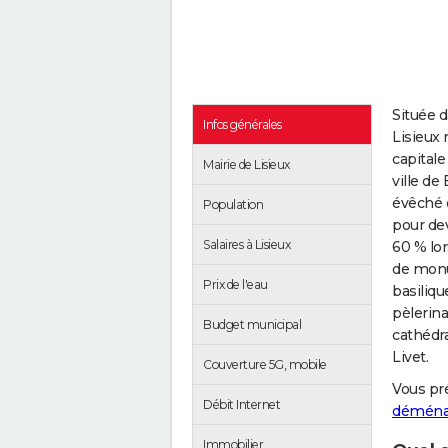
Située d
Infos générales
Lisieux 
capitale
Mairie de Lisieux
ville d
évêché e
Population
pour dev
Salaires à Lisieux
60 % lo
de monu
Prix de l'eau
basiliqu
pèlerin
Budget municipal
cathédra
Livet.
Couverture 5G, mobile
Vous pr
Débit Internet
démén
Immobilier