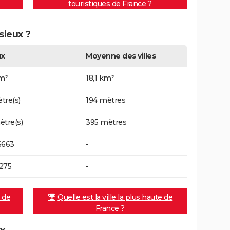
touristiques de France ?
sieux ?
ux
Moyenne des villes
km²
18,1 km²
tre(s)
194 mètres
ètre(s)
395 mètres
6663
-
275
-
e de
Quelle est la ville la plus haute de
France ?