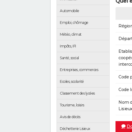
Quel e
Automobile
Emploi, chômage
Régio
Météo, climat
Dépar
Impôts, IFI
Etabli
coopér
Santé, social
inter
Entreprises, commerces
Code p
Ecoles, scolarité
Code 
Classement des lycées
Nom de
Tourisme, loisirs
Lisieux
Avis de décès
Do
Déchetterie Lisieux