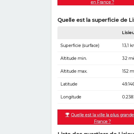
en France ?
Quelle est la superficie de Li
Lisie
Superficie (surface)
13,1 
Altitude min.
32 mè
Altitude max.
152 m
Latitude
49.14
Longitude
0.238
Quelle est la ville la plus grand
France ?