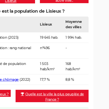
autre ville...
Lisieux
 est la population de Lisieux ?
Moyenne
Lisieux
des villes
tion (2023)
19 645 hab.
1 994 hab.
tion : rang national
n°496
-
é de population
1 503
168
hab/km²
hab/km²
de chômage
(2022)
17,7 %
8,8 %
ieux ?
Quelle est la ville la plus peuplée de
France ?