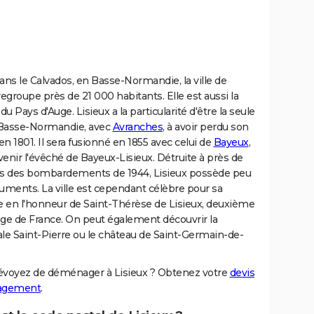
ans le Calvados, en Basse-Normandie, la ville de
regroupe près de 21 000 habitants. Elle est aussi la
 du Pays d'Auge. Lisieux a la particularité d'être la seule
e Basse-Normandie, avec
Avranches
, à avoir perdu son
n 1801. Il sera fusionné en 1855 avec celui de
Bayeux
,
enir l'évêché de Bayeux-Lisieux. Détruite à près de
rs des bombardements de 1944, Lisieux possède peu
ments. La ville est cependant célèbre pour sa
e en l'honneur de Saint-Thérèse de Lisieux, deuxième
age de France. On peut également découvrir la
le Saint-Pierre ou le château de Saint-Germain-de-
évoyez de déménager à Lisieux ? Obtenez votre
devis
agement
.