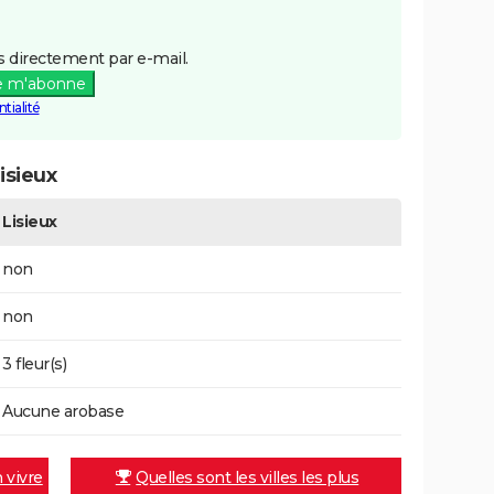
 directement par e-mail.
e m'abonne
tialité
isieux
Lisieux
non
non
3 fleur(s)
Aucune arobase
n vivre
Quelles sont les villes les plus