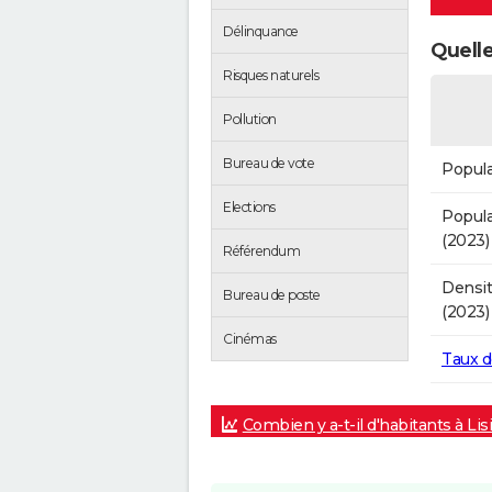
Délinquance
Quelle
Risques naturels
Pollution
Bureau de vote
Popula
Elections
Popula
(2023)
Référendum
Densit
Bureau de poste
(2023)
Cinémas
Taux 
Combien y a-t-il d'habitants à Lis