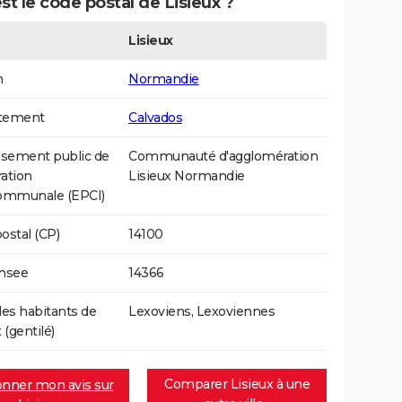
st le code postal de Lisieux ?
Lisieux
n
Normandie
tement
Calvados
ssement public de
Communauté d'agglomération
ation
Lisieux Normandie
communale (EPCI)
ostal (CP)
14100
Insee
14366
s habitants de
Lexoviens, Lexoviennes
 (gentilé)
Comparer Lisieux à une
nner mon avis sur