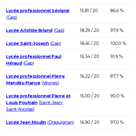
Lycée professionnel Sévigné
15,81 / 20
86,6 %
(
Gap
)
Lycée Aristide Briand
(
Gap
)
18,29 / 20
97,9 %
Lycée Saint-Joseph
(
Gap
)
18,45 / 20
100,0 %
Lycée professionnel Paul
16,34 / 20
91,9 %
Héraud
(
Gap
)
Lycée professionnel Pierre
16,22 / 20
87,7 %
Mendès-France
(
Veynes
)
Lycée professionnel Pierre et
15,00 / 20
90,0 %
Louis Poutrain
(
Saint-Jean-
Saint-Nicolas
)
Lycée Jean Moulin
(
Draguignan
)
16,90 / 20
97,0 %