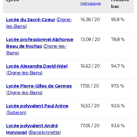
Méthodologie
bac
Lycée du Sacré-Coeur
(
Digne-
16,38 / 20
95,8 %
les-Bains
)
Lycée professionnel Alphonse
13,08 / 20
78,8 %
Beau de Rochas
(
Digne-les-
Bains
)
Lycée Alexandra David-Néel
16,62 / 20
94,7 %
(
Digne-les-Bains
)
Lycée Pierre-Gilles de Gennes
17,55 / 20
97,5 %
(
Digne-les-Bains
)
Lycée polyvalent Paul Arène
16,53 / 20
92,6 %
(
Sisteron
)
Lycée polyvalent André
17,05 / 20
93,6 %
Honnorat
(
Barcelonnette
)