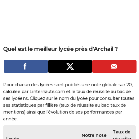
City break
Voyage de noces
Climat
Destinations
Voyage nature
Forum
+
PHOTO
GUIDES D'ACHAT
BONS PLANS
CARTE DE VOEUX
Quel est le meilleur lycée près d'Archail ?
Carte Bonne année
Carte Pâques
Carte de Noël
Carte Saint-Valentin
Carte d'anniversaire
DICTIONNAIRE
Biographies
Expressions
Dictionnaire
Citations
Proverbes
PROGRAMME TV
COPAINS D'AVANT
Pour chacun des lycées sont publiés une note globale sur 20,
calculée par Linternaute.com et le taux de réussite au bac de
Se connecter
Collèges
Universités
Service militaire
S'inscrire
Lycées
Primaires
Entreprises
Avis de recherche
AVIS DE DÉCÈS
ses lycéens. Cliquez sur le nom du lycée pour consulter toutes
ses statistiques par fillière (taux de réussite au bac, taux de
FORUM
mentions) ainsi que l'évolution de ses performances par
année.
Lifestyle
Sport
Television
Cinema
Bricolage
Culture
Auto
Voyage
Taux de
Notre note
Lycée
réussite