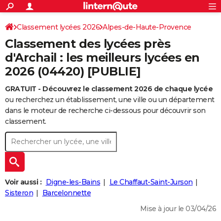
ACTUALITÉS
Connexion
S'inscrire
Classement lycées 2026
Alpes-de-Haute-Provence
Rechercher
Société
Education
Villes
Politique
Faits Divers
Monde
+
SPORT
Classement des lycées près
Football
Cyclisme
Forum
Coupe du monde 2026
Tennis
Rugby
CULTURE
d'Archail : les meilleurs lycées en
2026 (04420) [PUBLIE]
TNT
Cinéma
Musique
Programme TV
Streaming
Sorties cinéma
+
FINANCE
GRATUIT - Découvrez le classement 2026 de chaque lycée
Impôts
Immobilier
Banque
Crédit
Retraite
Epargne
Risques naturels par ville
Assurance
AUTO
ou recherchez un établissement, une ville ou un département
Réserver un essai
Berlines
Forum auto
Essais
Citadines
SUV
+
dans le moteur de recherche ci-dessous pour découvrir son
HIGH-TECH
classement.
Meilleur smartphone
Ordinateurs
Guide high-tech
Mobiles
Internet
Jeux vidéo
+
BRICOLAGE
Aménagement intérieur
Cuisine
Jardinage
+
Forum
Extérieur
Salle de bains
Rangement
WEEK-END
Escapades
Expositions
Week-end nature
Guides de France
Patrimoine
Musées
+
LIFESTYLE
Voir aussi :
Digne-les-Bains
Le Chaffaut-Saint-Jurson
Bien-être
Mode
+
Art de vivre
Loisirs
Modes de vie
Sisteron
Barcelonnette
SANTE
Mise à jour le 03/04/26
Guide de la santé
Médicaments
+
Alimentation
Maladies
Sommeil
VOYAGE