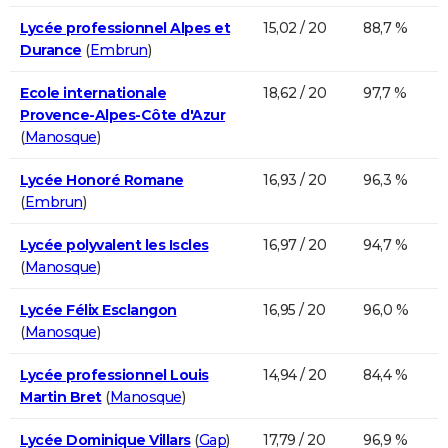
Lycée professionnel Alpes et
15,02 / 20
88,7 %
Durance
(
Embrun
)
Ecole internationale
18,62 / 20
97,7 %
Provence-Alpes-Côte d'Azur
(
Manosque
)
Lycée Honoré Romane
16,93 / 20
96,3 %
(
Embrun
)
Lycée polyvalent les Iscles
16,97 / 20
94,7 %
(
Manosque
)
Lycée Félix Esclangon
16,95 / 20
96,0 %
(
Manosque
)
Lycée professionnel Louis
14,94 / 20
84,4 %
Martin Bret
(
Manosque
)
Lycée Dominique Villars
(
Gap
)
17,79 / 20
96,9 %