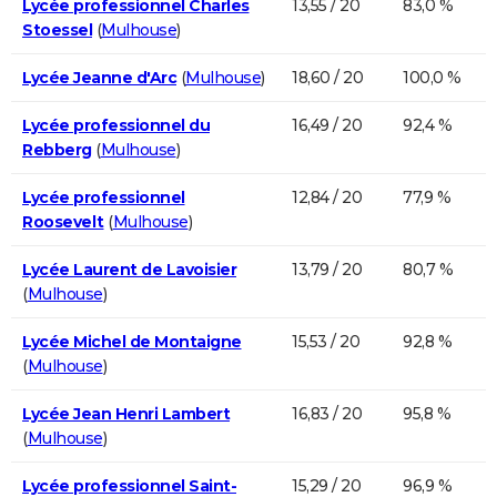
Lycée professionnel Charles
13,55 / 20
83,0 %
Stoessel
(
Mulhouse
)
Lycée Jeanne d'Arc
(
Mulhouse
)
18,60 / 20
100,0 %
Lycée professionnel du
16,49 / 20
92,4 %
Rebberg
(
Mulhouse
)
Lycée professionnel
12,84 / 20
77,9 %
Roosevelt
(
Mulhouse
)
Lycée Laurent de Lavoisier
13,79 / 20
80,7 %
(
Mulhouse
)
Lycée Michel de Montaigne
15,53 / 20
92,8 %
(
Mulhouse
)
Lycée Jean Henri Lambert
16,83 / 20
95,8 %
(
Mulhouse
)
Lycée professionnel Saint-
15,29 / 20
96,9 %