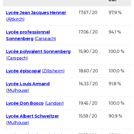
Lycée Jean Jacques Henner
17,67 / 20
97,9 %
(
Altkirch
)
Lycée professionnel
17,06 / 20
94,1 %
Sonnenberg
(
Carspach
)
Lycée polyvalent Sonnenberg
15,90 / 20
100,0 %
(
Carspach
)
Lycée épiscopal
(
Zillisheim
)
18,60 / 20
100,0 %
Lycée Louis Armand
16,33 / 20
91,8 %
(
Mulhouse
)
Lycée Don Bosco
(
Landser
)
19,45 / 20
100,0 %
Lycée Albert Schweitzer
15,59 / 20
90,9 %
(
Mulhouse
)