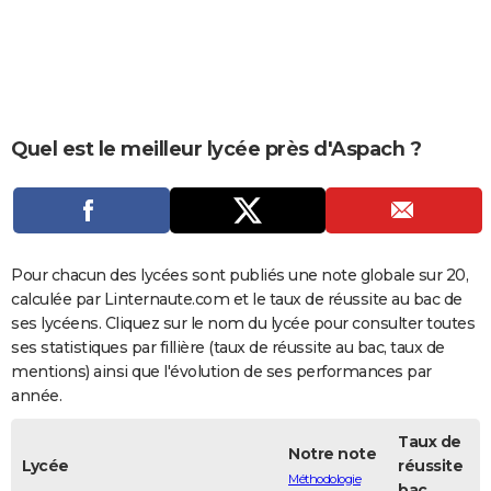
City break
Voyage de noces
Climat
Destinations
Voyage nature
Forum
+
PHOTO
GUIDES D'ACHAT
BONS PLANS
Quel est le meilleur lycée près d'Aspach ?
CARTE DE VOEUX
Carte Bonne année
Carte Pâques
Carte de Noël
Carte Saint-Valentin
Carte d'anniversaire
DICTIONNAIRE
Biographies
Expressions
Dictionnaire
Citations
Proverbes
PROGRAMME TV
Pour chacun des lycées sont publiés une note globale sur 20,
COPAINS D'AVANT
calculée par Linternaute.com et le taux de réussite au bac de
ses lycéens. Cliquez sur le nom du lycée pour consulter toutes
Se connecter
Collèges
Universités
Service militaire
S'inscrire
Lycées
Primaires
Entreprises
Avis de recherche
AVIS DE DÉCÈS
ses statistiques par fillière (taux de réussite au bac, taux de
mentions) ainsi que l'évolution de ses performances par
FORUM
année.
Lifestyle
Sport
Television
Cinema
Bricolage
Culture
Auto
Voyage
Taux de
Notre note
Lycée
réussite
Méthodologie
bac