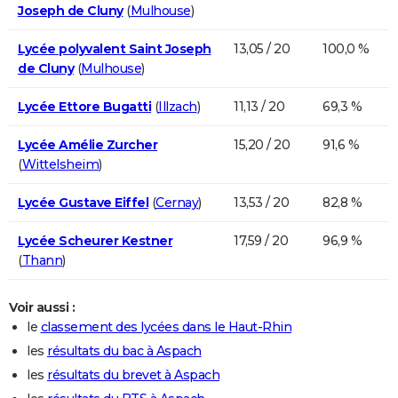
Joseph de Cluny
(
Mulhouse
)
Lycée polyvalent Saint Joseph
13,05 / 20
100,0 %
de Cluny
(
Mulhouse
)
Lycée Ettore Bugatti
(
Illzach
)
11,13 / 20
69,3 %
Lycée Amélie Zurcher
15,20 / 20
91,6 %
(
Wittelsheim
)
Lycée Gustave Eiffel
(
Cernay
)
13,53 / 20
82,8 %
Lycée Scheurer Kestner
17,59 / 20
96,9 %
(
Thann
)
Voir aussi :
le
classement des lycées dans le Haut-Rhin
les
résultats du bac à Aspach
les
résultats du brevet à Aspach