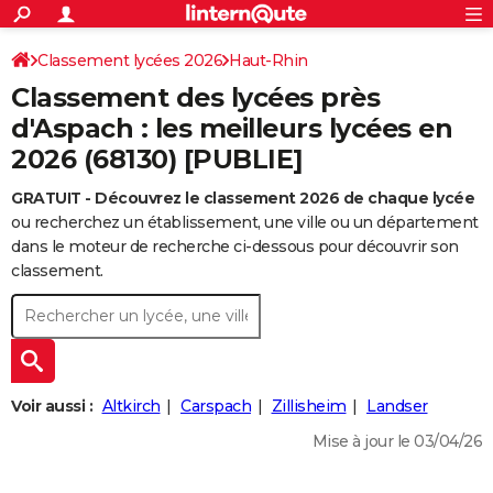
ACTUALITÉS
Connexion
S'inscrire
Classement lycées 2026
Haut-Rhin
Rechercher
Société
Education
Villes
Politique
Faits Divers
Monde
+
SPORT
Classement des lycées près
Football
Cyclisme
Forum
Coupe du monde 2026
Tennis
Rugby
CULTURE
d'Aspach : les meilleurs lycées en
2026 (68130) [PUBLIE]
TNT
Cinéma
Musique
Programme TV
Streaming
Sorties cinéma
+
FINANCE
GRATUIT - Découvrez le classement 2026 de chaque lycée
Impôts
Immobilier
Banque
Crédit
Retraite
Epargne
Risques naturels par ville
Assurance
AUTO
ou recherchez un établissement, une ville ou un département
Réserver un essai
Berlines
Forum auto
Essais
Citadines
SUV
+
dans le moteur de recherche ci-dessous pour découvrir son
HIGH-TECH
classement.
Meilleur smartphone
Ordinateurs
Guide high-tech
Mobiles
Internet
Jeux vidéo
+
BRICOLAGE
Aménagement intérieur
Cuisine
Jardinage
+
Forum
Extérieur
Salle de bains
Rangement
WEEK-END
Escapades
Expositions
Week-end nature
Guides de France
Patrimoine
Musées
+
LIFESTYLE
Voir aussi :
Altkirch
Carspach
Zillisheim
Landser
Bien-être
Mode
+
Art de vivre
Loisirs
Modes de vie
SANTE
Mise à jour le 03/04/26
Guide de la santé
Médicaments
+
Alimentation
Maladies
Sommeil
VOYAGE