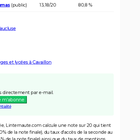
umas
(public)
13,18/20
80,8 %
Vaucluse
èges et lycées à Cavaillon
 directement par e-mail.
e m'abonne
tialité
e, Linternaute.com calcule une note sur 20 qui tient
% de la note finale), du taux d'accès de la seconde au
% de la note finale) ainsi que du taux de mentions