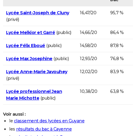
Lycée Saint-Joseph de Cluny
16,47/20
95,7 %
(privé)
Lycée Melkior et Garré
(public)
14,66/20
86,4 %
Lycée Félix Eboué
(public)
14,58/20
87,8 %
Lycée Max Josephine
(public)
12,93/20
76,8 %
Lycée Anne-Marie Javouhey
12,02/20
83,9 %
(privé)
Lycée professionnel Jean
10,38/20
63,8 %
Marie Michotte
(public)
Voir aussi :
le
classement des lycées en Guyane
les
résultats du bac à Cayenne