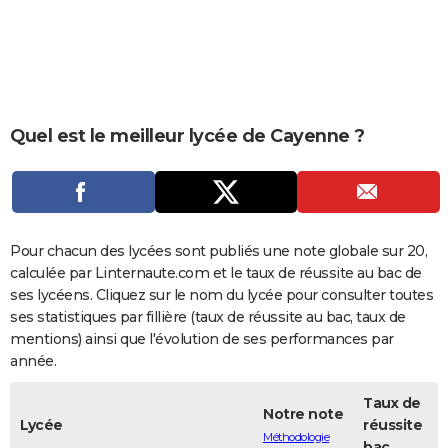
City break
Voyage de noces
Climat
Destinations
Voyage nature
Forum
+
PHOTO
GUIDES D'ACHAT
BONS PLANS
Quel est le meilleur lycée de Cayenne ?
CARTE DE VOEUX
Carte Bonne année
Carte Pâques
Carte de Noël
Carte Saint-Valentin
Carte d'anniversaire
DICTIONNAIRE
Biographies
Expressions
Dictionnaire
Citations
Proverbes
PROGRAMME TV
Pour chacun des lycées sont publiés une note globale sur 20,
COPAINS D'AVANT
calculée par Linternaute.com et le taux de réussite au bac de
ses lycéens. Cliquez sur le nom du lycée pour consulter toutes
Se connecter
Collèges
Universités
Service militaire
S'inscrire
Lycées
Primaires
Entreprises
Avis de recherche
AVIS DE DÉCÈS
ses statistiques par fillière (taux de réussite au bac, taux de
mentions) ainsi que l'évolution de ses performances par
FORUM
année.
Lifestyle
Sport
Television
Cinema
Bricolage
Culture
Auto
Voyage
Taux de
Notre note
Lycée
réussite
Méthodologie
bac