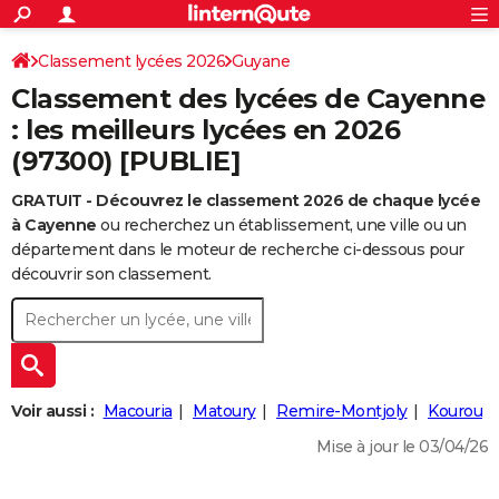
ACTUALITÉS
Connexion
S'inscrire
Classement lycées 2026
Guyane
Rechercher
Société
Education
Villes
Politique
Faits Divers
Monde
+
SPORT
Classement des lycées de Cayenne
Football
Cyclisme
Forum
Coupe du monde 2026
Tennis
Rugby
CULTURE
: les meilleurs lycées en 2026
(97300) [PUBLIE]
TNT
Cinéma
Musique
Programme TV
Streaming
Sorties cinéma
+
FINANCE
GRATUIT - Découvrez le classement 2026 de chaque lycée
Impôts
Immobilier
Banque
Crédit
Retraite
Epargne
Risques naturels par ville
Assurance
AUTO
à Cayenne
ou recherchez un établissement, une ville ou un
Réserver un essai
Berlines
Forum auto
Essais
Citadines
SUV
+
département dans le moteur de recherche ci-dessous pour
HIGH-TECH
découvrir son classement.
Meilleur smartphone
Ordinateurs
Guide high-tech
Mobiles
Internet
Jeux vidéo
+
BRICOLAGE
Aménagement intérieur
Cuisine
Jardinage
+
Forum
Extérieur
Salle de bains
Rangement
WEEK-END
Escapades
Expositions
Week-end nature
Guides de France
Patrimoine
Musées
+
LIFESTYLE
Voir aussi :
Macouria
Matoury
Remire-Montjoly
Kourou
Bien-être
Mode
+
Art de vivre
Loisirs
Modes de vie
SANTE
Mise à jour le 03/04/26
Guide de la santé
Médicaments
+
Alimentation
Maladies
Sommeil
VOYAGE