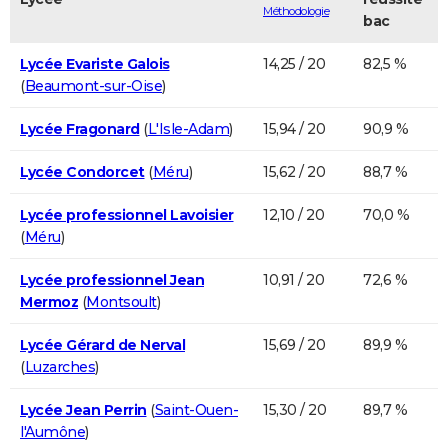
Méthodologie
bac
Lycée Evariste Galois
14,25 / 20
82,5 %
(
Beaumont-sur-Oise
)
Lycée Fragonard
(
L'Isle-Adam
)
15,94 / 20
90,9 %
Lycée Condorcet
(
Méru
)
15,62 / 20
88,7 %
Lycée professionnel Lavoisier
12,10 / 20
70,0 %
(
Méru
)
Lycée professionnel Jean
10,91 / 20
72,6 %
Mermoz
(
Montsoult
)
Lycée Gérard de Nerval
15,69 / 20
89,9 %
(
Luzarches
)
Lycée Jean Perrin
(
Saint-Ouen-
15,30 / 20
89,7 %
l'Aumône
)