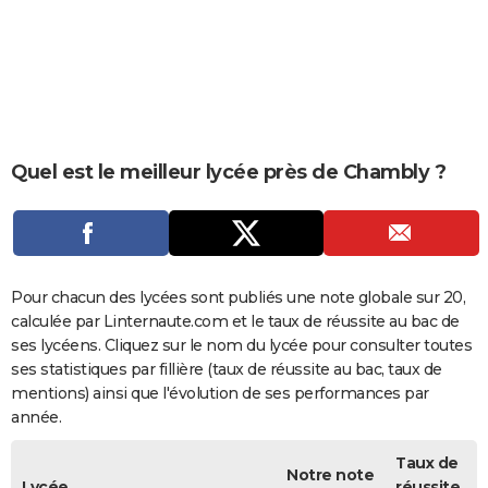
City break
Voyage de noces
Climat
Destinations
Voyage nature
Forum
+
PHOTO
GUIDES D'ACHAT
BONS PLANS
CARTE DE VOEUX
Quel est le meilleur lycée près de Chambly ?
Carte Bonne année
Carte Pâques
Carte de Noël
Carte Saint-Valentin
Carte d'anniversaire
DICTIONNAIRE
Biographies
Expressions
Dictionnaire
Citations
Proverbes
PROGRAMME TV
COPAINS D'AVANT
Pour chacun des lycées sont publiés une note globale sur 20,
calculée par Linternaute.com et le taux de réussite au bac de
Se connecter
Collèges
Universités
Service militaire
S'inscrire
Lycées
Primaires
Entreprises
Avis de recherche
AVIS DE DÉCÈS
ses lycéens. Cliquez sur le nom du lycée pour consulter toutes
ses statistiques par fillière (taux de réussite au bac, taux de
FORUM
mentions) ainsi que l'évolution de ses performances par
année.
Lifestyle
Sport
Television
Cinema
Bricolage
Culture
Auto
Voyage
Taux de
Notre note
Lycée
réussite