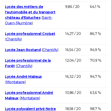
Lycée des métiers de
9,86 / 20
64,1 %
l'automobile et du transport
château d'Epluches
(
Saint-
Ouen-l'Aumône
)
Lycée professionnel Croiset
14,27 / 20
86,7 %
(
Chantilly
)
Lycée Jean Rostand
(
Chantilly
)
16,54 / 20
94,9 %
Lycée professionnel de la
12,04 / 20
70,9 %
Forêt
(
Chantilly
)
Lycée André Malraux
16,32 / 20
94,7 %
(
Montataire
)
Lycée professionnel André
10,86 / 20
63,6 %
Malraux
(
Montataire
)
Lycée polyvalent privé Notre
18,58 / 20
98,7 %