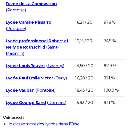
Dame de La Compassion
(
Pontoise
)
Lycée Camille Pissarro
16,21 / 20
91,6 %
(
Pontoise
)
Lycée professionnel Robert et
12,15 / 20
74,5 %
Nelly de Rothschild
(
Saint-
Maximin
)
Lycée Louis Jouvet
(
Taverny
)
14,50 / 20
82,9 %
Lycée Paul Emile Victor
(
Osny
)
16,28 / 20
91,1 %
Lycée Vauban
(
Pontoise
)
18,43 / 20
100,0 %
Lycée George Sand
(
Domont
)
15,93 / 20
91,1 %
Voir aussi :
le
classement des lycées dans l'Oise