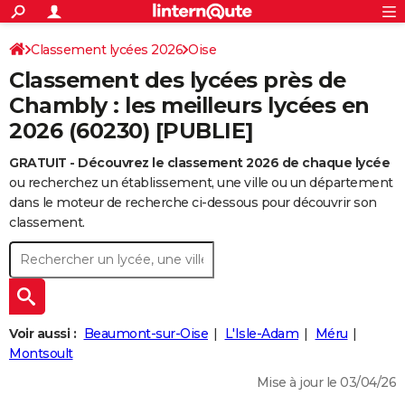
ACTUALITÉS
Connexion
S'inscrire
Classement lycées 2026
Oise
Rechercher
Société
Education
Villes
Politique
Faits Divers
Monde
+
SPORT
Classement des lycées près de
Football
Cyclisme
Forum
Coupe du monde 2026
Tennis
Rugby
CULTURE
Chambly : les meilleurs lycées en
2026 (60230) [PUBLIE]
TNT
Cinéma
Musique
Programme TV
Streaming
Sorties cinéma
+
FINANCE
GRATUIT - Découvrez le classement 2026 de chaque lycée
Impôts
Immobilier
Banque
Crédit
Retraite
Epargne
Risques naturels par ville
Assurance
AUTO
ou recherchez un établissement, une ville ou un département
Réserver un essai
Berlines
Forum auto
Essais
Citadines
SUV
+
dans le moteur de recherche ci-dessous pour découvrir son
HIGH-TECH
classement.
Meilleur smartphone
Ordinateurs
Guide high-tech
Mobiles
Internet
Jeux vidéo
+
BRICOLAGE
Aménagement intérieur
Cuisine
Jardinage
+
Forum
Extérieur
Salle de bains
Rangement
WEEK-END
Escapades
Expositions
Week-end nature
Guides de France
Patrimoine
Musées
+
LIFESTYLE
Voir aussi :
Beaumont-sur-Oise
L'Isle-Adam
Méru
Bien-être
Mode
+
Art de vivre
Loisirs
Modes de vie
Montsoult
SANTE
Mise à jour le 03/04/26
Guide de la santé
Médicaments
+
Alimentation
Maladies
Sommeil
VOYAGE