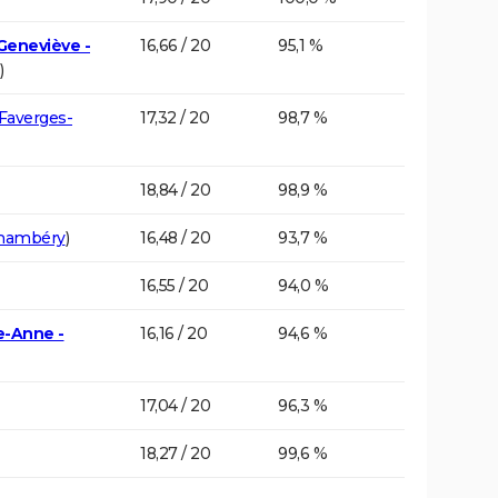
Geneviève -
16,66 / 20
95,1 %
)
Faverges-
17,32 / 20
98,7 %
18,84 / 20
98,9 %
hambéry
)
16,48 / 20
93,7 %
16,55 / 20
94,0 %
e-Anne -
16,16 / 20
94,6 %
17,04 / 20
96,3 %
18,27 / 20
99,6 %