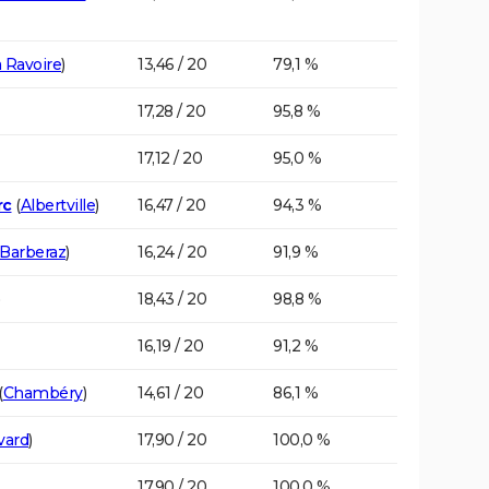
 Ravoire
)
13,46 / 20
79,1 %
17,28 / 20
95,8 %
17,12 / 20
95,0 %
rc
(
Albertville
)
16,47 / 20
94,3 %
Barberaz
)
16,24 / 20
91,9 %
18,43 / 20
98,8 %
16,19 / 20
91,2 %
(
Chambéry
)
14,61 / 20
86,1 %
vard
)
17,90 / 20
100,0 %
17,90 / 20
100,0 %