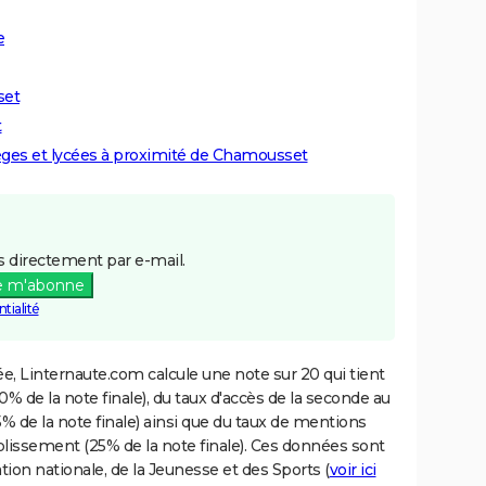
e
set
t
lèges et lycées à proximité de Chamousset
 directement par e-mail.
e m'abonne
tialité
e, Linternaute.com calcule une note sur 20 qui tient
% de la note finale), du taux d'accès de la seconde au
% de la note finale) ainsi que du taux de mentions
blissement (25% de la note finale). Ces données sont
tion nationale, de la Jeunesse et des Sports (
voir ici