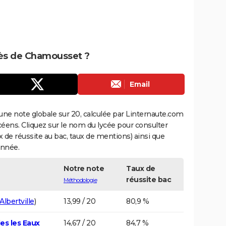
près de Chamousset ?
Email
une note globale sur 20, calculée par Linternaute.com
ycéens. Cliquez sur le nom du lycée pour consulter
aux de réussite au bac, taux de mentions) ainsi que
année.
Notre note
Taux de
réussite bac
Méthodologie
Albertville
)
13,99 / 20
80,9 %
es les Eaux
14,67 / 20
84,7 %