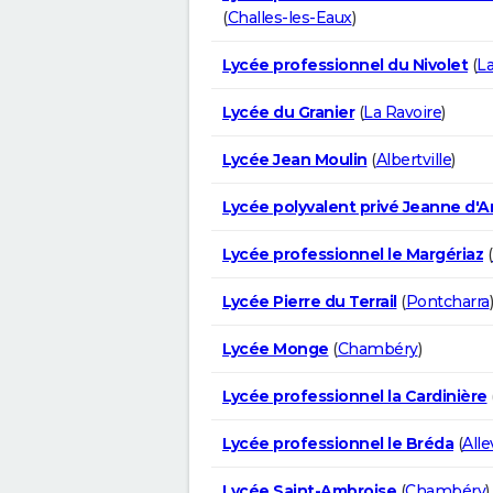
(
Challes-les-Eaux
)
Lycée professionnel du Nivolet
(
La
Lycée du Granier
(
La Ravoire
)
Lycée Jean Moulin
(
Albertville
)
Lycée polyvalent privé Jeanne d'A
Lycée professionnel le Margériaz
(
Lycée Pierre du Terrail
(
Pontcharra
)
Lycée Monge
(
Chambéry
)
Lycée professionnel la Cardinière
Lycée professionnel le Bréda
(
Alle
Lycée Saint-Ambroise
(
Chambéry
)