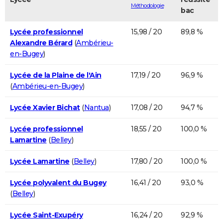
Méthodologie
bac
Lycée professionnel
15,98 / 20
89,8 %
Alexandre Bérard
(
Ambérieu-
en-Bugey
)
Lycée de la Plaine de l'Ain
17,19 / 20
96,9 %
(
Ambérieu-en-Bugey
)
Lycée Xavier Bichat
(
Nantua
)
17,08 / 20
94,7 %
Lycée professionnel
18,55 / 20
100,0 %
Lamartine
(
Belley
)
Lycée Lamartine
(
Belley
)
17,80 / 20
100,0 %
Lycée polyvalent du Bugey
16,41 / 20
93,0 %
(
Belley
)
Lycée Saint-Exupéry
16,24 / 20
92,9 %