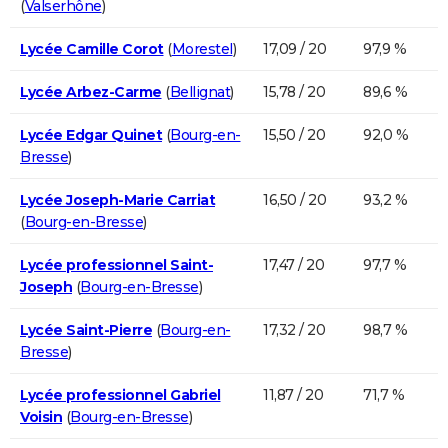
(
Valserhône
)
Lycée Camille Corot
(
Morestel
)
17,09 / 20
97,9 %
Lycée Arbez-Carme
(
Bellignat
)
15,78 / 20
89,6 %
Lycée Edgar Quinet
(
Bourg-en-
15,50 / 20
92,0 %
Bresse
)
Lycée Joseph-Marie Carriat
16,50 / 20
93,2 %
(
Bourg-en-Bresse
)
Lycée professionnel Saint-
17,47 / 20
97,7 %
Joseph
(
Bourg-en-Bresse
)
Lycée Saint-Pierre
(
Bourg-en-
17,32 / 20
98,7 %
Bresse
)
Lycée professionnel Gabriel
11,87 / 20
71,7 %
Voisin
(
Bourg-en-Bresse
)