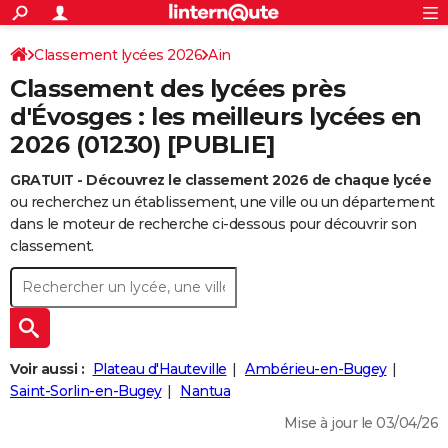
ACTUALITÉS
Connexion
S'inscrire
Classement lycées 2026
Ain
Rechercher
Société
Education
Villes
Politique
Faits Divers
Monde
+
SPORT
Classement des lycées près
Football
Cyclisme
Forum
Coupe du monde 2026
Tennis
Rugby
CULTURE
d'Évosges : les meilleurs lycées en
2026 (01230) [PUBLIE]
TNT
Cinéma
Musique
Programme TV
Streaming
Sorties cinéma
+
FINANCE
GRATUIT - Découvrez le classement 2026 de chaque lycée
Impôts
Immobilier
Banque
Crédit
Retraite
Epargne
Risques naturels par ville
Assurance
AUTO
ou recherchez un établissement, une ville ou un département
Réserver un essai
Berlines
Forum auto
Essais
Citadines
SUV
+
dans le moteur de recherche ci-dessous pour découvrir son
HIGH-TECH
classement.
Meilleur smartphone
Ordinateurs
Guide high-tech
Mobiles
Internet
Jeux vidéo
+
BRICOLAGE
Aménagement intérieur
Cuisine
Jardinage
+
Forum
Extérieur
Salle de bains
Rangement
WEEK-END
Escapades
Expositions
Week-end nature
Guides de France
Patrimoine
Musées
+
LIFESTYLE
Voir aussi :
Plateau d'Hauteville
Ambérieu-en-Bugey
Bien-être
Mode
+
Art de vivre
Loisirs
Modes de vie
Saint-Sorlin-en-Bugey
Nantua
SANTE
Mise à jour le 03/04/26
Guide de la santé
Médicaments
+
Alimentation
Maladies
Sommeil
VOYAGE