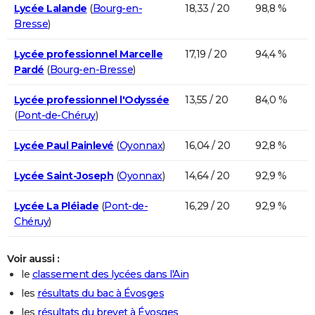
Lycée Lalande
(
Bourg-en-
18,33 / 20
98,8 %
Bresse
)
Lycée professionnel Marcelle
17,19 / 20
94,4 %
Pardé
(
Bourg-en-Bresse
)
Lycée professionnel l'Odyssée
13,55 / 20
84,0 %
(
Pont-de-Chéruy
)
Lycée Paul Painlevé
(
Oyonnax
)
16,04 / 20
92,8 %
Lycée Saint-Joseph
(
Oyonnax
)
14,64 / 20
92,9 %
Lycée La Pléiade
(
Pont-de-
16,29 / 20
92,9 %
Chéruy
)
Voir aussi :
le
classement des lycées dans l'Ain
les
résultats du bac à Évosges
les
résultats du brevet à Évosges