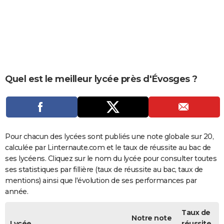
City break
Voyage de noces
Climat
Destinations
Voyage nature
Forum
+
PHOTO
GUIDES D'ACHAT
BONS PLANS
CARTE DE VOEUX
Quel est le meilleur lycée près d'Évosges ?
Carte Bonne année
Carte Pâques
Carte de Noël
Carte Saint-Valentin
Carte d'anniversaire
DICTIONNAIRE
Biographies
Expressions
Dictionnaire
Citations
Proverbes
PROGRAMME TV
COPAINS D'AVANT
Pour chacun des lycées sont publiés une note globale sur 20,
calculée par Linternaute.com et le taux de réussite au bac de
Se connecter
Collèges
Universités
Service militaire
S'inscrire
Lycées
Primaires
Entreprises
Avis de recherche
AVIS DE DÉCÈS
ses lycéens. Cliquez sur le nom du lycée pour consulter toutes
ses statistiques par fillière (taux de réussite au bac, taux de
FORUM
mentions) ainsi que l'évolution de ses performances par
année.
Lifestyle
Sport
Television
Cinema
Bricolage
Culture
Auto
Voyage
Taux de
Notre note
Lycée
réussite