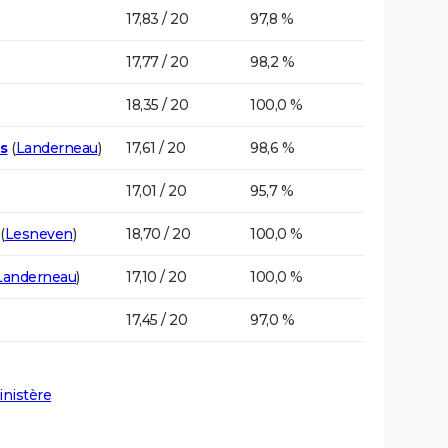
17,83 / 20
97,8 %
17,77 / 20
98,2 %
18,35 / 20
100,0 %
es
(
Landerneau
)
17,61 / 20
98,6 %
17,01 / 20
95,7 %
(
Lesneven
)
18,70 / 20
100,0 %
Landerneau
)
17,10 / 20
100,0 %
17,45 / 20
97,0 %
inistère