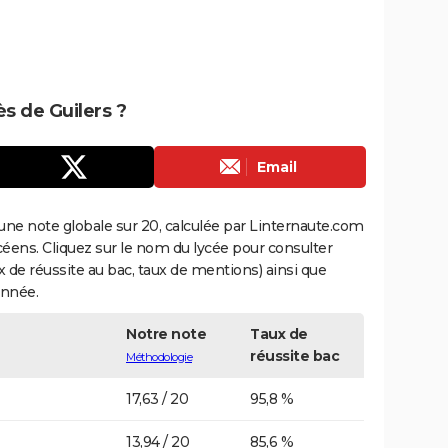
ès de Guilers ?
Email
une note globale sur 20, calculée par Linternaute.com
ycéens. Cliquez sur le nom du lycée pour consulter
aux de réussite au bac, taux de mentions) ainsi que
année.
Notre note
Taux de
réussite bac
Méthodologie
17,63 / 20
95,8 %
13,94 / 20
85,6 %