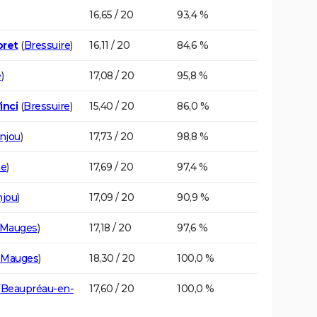
16,65 / 20
93,4 %
oret
(
Bressuire
)
16,11 / 20
84,6 %
e
)
17,08 / 20
95,8 %
inci
(
Bressuire
)
15,40 / 20
86,0 %
njou
)
17,73 / 20
98,8 %
ne
)
17,69 / 20
97,4 %
njou
)
17,09 / 20
90,9 %
-Mauges
)
17,18 / 20
97,6 %
-Mauges
)
18,30 / 20
100,0 %
(
Beaupréau-en-
17,60 / 20
100,0 %