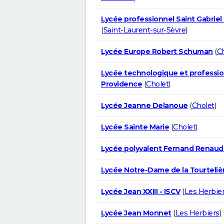
Lycée professionnel Saint Gabriel
(
Saint-Laurent-sur-Sèvre
)
Lycée Europe Robert Schuman
(
C
Lycée technologique et professio
Providence
(
Cholet
)
Lycée Jeanne Delanoue
(
Cholet
)
Lycée Sainte Marie
(
Cholet
)
Lycée polyvalent Fernand Renau
Lycée Notre-Dame de la Tourteliè
Lycée Jean XXIII - ISCV
(
Les Herbie
Lycée Jean Monnet
(
Les Herbiers
)