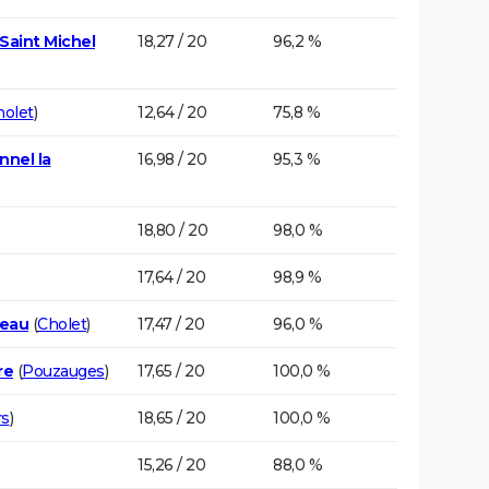
 Saint Michel
18,27 / 20
96,2 %
holet
)
12,64 / 20
75,8 %
nnel la
16,98 / 20
95,3 %
18,80 / 20
98,0 %
17,64 / 20
98,9 %
deau
(
Cholet
)
17,47 / 20
96,0 %
re
(
Pouzauges
)
17,65 / 20
100,0 %
rs
)
18,65 / 20
100,0 %
15,26 / 20
88,0 %