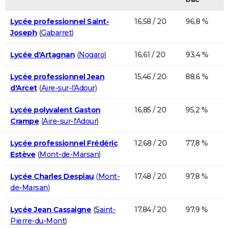
Lycée professionnel Saint-
16,58 / 20
96,8 %
Joseph
(
Gabarret
)
Lycée d'Artagnan
(
Nogaro
)
16,61 / 20
93,4 %
Lycée professionnel Jean
15,46 / 20
88,6 %
d'Arcet
(
Aire-sur-l'Adour
)
Lycée polyvalent Gaston
16,85 / 20
95,2 %
Crampe
(
Aire-sur-l'Adour
)
Lycée professionnel Frédéric
12,68 / 20
77,8 %
Estève
(
Mont-de-Marsan
)
Lycée Charles Despiau
(
Mont-
17,48 / 20
97,8 %
de-Marsan
)
Lycée Jean Cassaigne
(
Saint-
17,84 / 20
97,9 %
Pierre-du-Mont
)