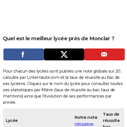
City break
Voyage de noces
Climat
Destinations
Voyage nature
Forum
+
PHOTO
GUIDES D'ACHAT
BONS PLANS
Quel est le meilleur lycée près de Monclar ?
CARTE DE VOEUX
Carte Bonne année
Carte Pâques
Carte de Noël
Carte Saint-Valentin
Carte d'anniversaire
DICTIONNAIRE
Biographies
Expressions
Dictionnaire
Citations
Proverbes
PROGRAMME TV
Pour chacun des lycées sont publiés une note globale sur 20,
COPAINS D'AVANT
calculée par Linternaute.com et le taux de réussite au bac de
ses lycéens. Cliquez sur le nom du lycée pour consulter toutes
Se connecter
Collèges
Universités
Service militaire
S'inscrire
Lycées
Primaires
Entreprises
Avis de recherche
AVIS DE DÉCÈS
ses statistiques par fillière (taux de réussite au bac, taux de
mentions) ainsi que l'évolution de ses performances par
FORUM
année.
Lifestyle
Sport
Television
Cinema
Bricolage
Culture
Auto
Voyage
Taux de
Notre note
Lycée
réussite
Méthodologie
bac