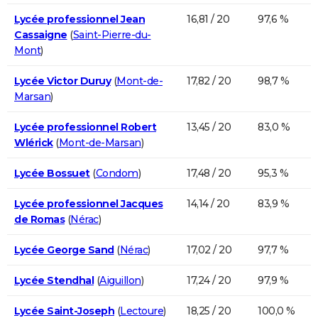
Lycée professionnel Jean
16,81 / 20
97,6 %
Cassaigne
(
Saint-Pierre-du-
Mont
)
Lycée Victor Duruy
(
Mont-de-
17,82 / 20
98,7 %
Marsan
)
Lycée professionnel Robert
13,45 / 20
83,0 %
Wlérick
(
Mont-de-Marsan
)
Lycée Bossuet
(
Condom
)
17,48 / 20
95,3 %
Lycée professionnel Jacques
14,14 / 20
83,9 %
de Romas
(
Nérac
)
Lycée George Sand
(
Nérac
)
17,02 / 20
97,7 %
Lycée Stendhal
(
Aiguillon
)
17,24 / 20
97,9 %
Lycée Saint-Joseph
(
Lectoure
)
18,25 / 20
100,0 %