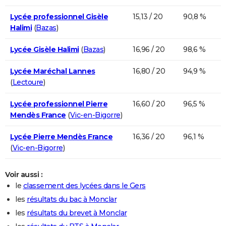
Lycée professionnel Gisèle
15,13 / 20
90,8 %
Halimi
(
Bazas
)
Lycée Gisèle Halimi
(
Bazas
)
16,96 / 20
98,6 %
Lycée Maréchal Lannes
16,80 / 20
94,9 %
(
Lectoure
)
Lycée professionnel Pierre
16,60 / 20
96,5 %
Mendès France
(
Vic-en-Bigorre
)
Lycée Pierre Mendès France
16,36 / 20
96,1 %
(
Vic-en-Bigorre
)
Voir aussi :
le
classement des lycées dans le Gers
les
résultats du bac à Monclar
les
résultats du brevet à Monclar