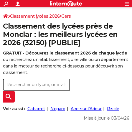
ACTUALITÉS
Connexion
S'inscrire
Classement lycées 2026
Gers
Rechercher
Société
Education
Villes
Politique
Faits Divers
Monde
+
SPORT
Classement des lycées près de
Football
Cyclisme
Forum
Coupe du monde 2026
Tennis
Rugby
CULTURE
Monclar : les meilleurs lycées en
2026 (32150) [PUBLIE]
TNT
Cinéma
Musique
Programme TV
Streaming
Sorties cinéma
+
FINANCE
GRATUIT - Découvrez le classement 2026 de chaque lycée
Impôts
Immobilier
Banque
Crédit
Retraite
Epargne
Risques naturels par ville
Assurance
AUTO
ou recherchez un établissement, une ville ou un département
Réserver un essai
Berlines
Forum auto
Essais
Citadines
SUV
+
dans le moteur de recherche ci-dessous pour découvrir son
HIGH-TECH
classement.
Meilleur smartphone
Ordinateurs
Guide high-tech
Mobiles
Internet
Jeux vidéo
+
BRICOLAGE
Aménagement intérieur
Cuisine
Jardinage
+
Forum
Extérieur
Salle de bains
Rangement
WEEK-END
Escapades
Expositions
Week-end nature
Guides de France
Patrimoine
Musées
+
LIFESTYLE
Voir aussi :
Gabarret
Nogaro
Aire-sur-l'Adour
Riscle
Bien-être
Mode
+
Art de vivre
Loisirs
Modes de vie
SANTE
Mise à jour le 03/04/26
Guide de la santé
Médicaments
+
Alimentation
Maladies
Sommeil
VOYAGE