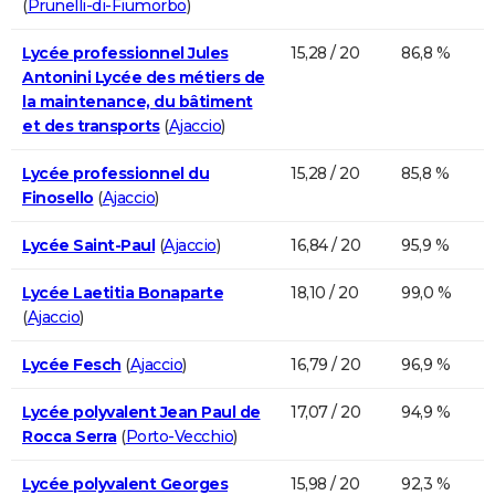
(
Prunelli-di-Fiumorbo
)
Lycée professionnel Jules
15,28 / 20
86,8 %
Antonini Lycée des métiers de
la maintenance, du bâtiment
et des transports
(
Ajaccio
)
Lycée professionnel du
15,28 / 20
85,8 %
Finosello
(
Ajaccio
)
Lycée Saint-Paul
(
Ajaccio
)
16,84 / 20
95,9 %
Lycée Laetitia Bonaparte
18,10 / 20
99,0 %
(
Ajaccio
)
Lycée Fesch
(
Ajaccio
)
16,79 / 20
96,9 %
Lycée polyvalent Jean Paul de
17,07 / 20
94,9 %
Rocca Serra
(
Porto-Vecchio
)
Lycée polyvalent Georges
15,98 / 20
92,3 %