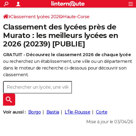
ACTUALITÉS
Connexion
S'inscrire
Classement lycées 2026
Haute-Corse
Rechercher
Société
Education
Villes
Politique
Faits Divers
Monde
+
SPORT
Classement des lycées près de
Football
Cyclisme
Forum
Coupe du monde 2026
Tennis
Rugby
CULTURE
Murato : les meilleurs lycées en
2026 (20239) [PUBLIE]
TNT
Cinéma
Musique
Programme TV
Streaming
Sorties cinéma
+
FINANCE
GRATUIT - Découvrez le classement 2026 de chaque lycée
Impôts
Immobilier
Banque
Crédit
Retraite
Epargne
Risques naturels par ville
Assurance
AUTO
ou recherchez un établissement, une ville ou un département
Réserver un essai
Berlines
Forum auto
Essais
Citadines
SUV
+
dans le moteur de recherche ci-dessous pour découvrir son
HIGH-TECH
classement.
Meilleur smartphone
Ordinateurs
Guide high-tech
Mobiles
Internet
Jeux vidéo
+
BRICOLAGE
Aménagement intérieur
Cuisine
Jardinage
+
Forum
Extérieur
Salle de bains
Rangement
WEEK-END
Escapades
Expositions
Week-end nature
Guides de France
Patrimoine
Musées
+
LIFESTYLE
Voir aussi :
Borgo
Bastia
L'Île-Rousse
Corte
Bien-être
Mode
+
Art de vivre
Loisirs
Modes de vie
SANTE
Mise à jour le 03/04/26
Guide de la santé
Médicaments
+
Alimentation
Maladies
Sommeil
VOYAGE