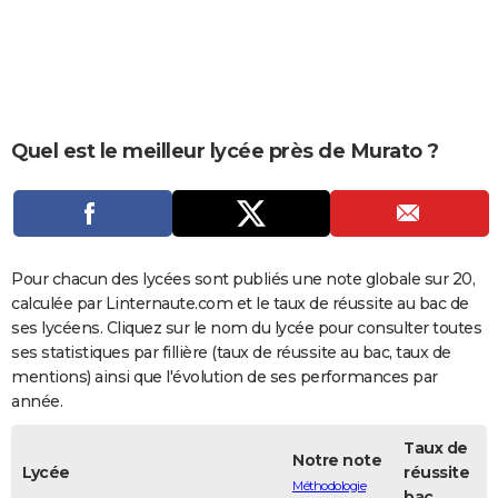
City break
Voyage de noces
Climat
Destinations
Voyage nature
Forum
+
PHOTO
GUIDES D'ACHAT
BONS PLANS
Quel est le meilleur lycée près de Murato ?
CARTE DE VOEUX
Carte Bonne année
Carte Pâques
Carte de Noël
Carte Saint-Valentin
Carte d'anniversaire
DICTIONNAIRE
Biographies
Expressions
Dictionnaire
Citations
Proverbes
PROGRAMME TV
Pour chacun des lycées sont publiés une note globale sur 20,
COPAINS D'AVANT
calculée par Linternaute.com et le taux de réussite au bac de
ses lycéens. Cliquez sur le nom du lycée pour consulter toutes
Se connecter
Collèges
Universités
Service militaire
S'inscrire
Lycées
Primaires
Entreprises
Avis de recherche
AVIS DE DÉCÈS
ses statistiques par fillière (taux de réussite au bac, taux de
mentions) ainsi que l'évolution de ses performances par
FORUM
année.
Lifestyle
Sport
Television
Cinema
Bricolage
Culture
Auto
Voyage
Taux de
Notre note
Lycée
réussite
Méthodologie
bac