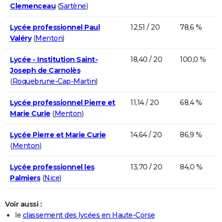
Clemenceau
(
Sartène
)
Lycée professionnel Paul
12,51 / 20
78,6 %
Valéry
(
Menton
)
Lycée - Institution Saint-
18,40 / 20
100,0 %
Joseph de Carnolès
(
Roquebrune-Cap-Martin
)
Lycée professionnel Pierre et
11,14 / 20
68,4 %
Marie Curie
(
Menton
)
Lycée Pierre et Marie Curie
14,64 / 20
86,9 %
(
Menton
)
Lycée professionnel les
13,70 / 20
84,0 %
Palmiers
(
Nice
)
Voir aussi :
le
classement des lycées en Haute-Corse