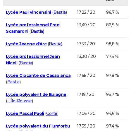
Lycée Paul Vincensini
(
Bastia
)
17,22 / 20
96,7 %
Lycée professionnel Fred
13,49 / 20
82,9 %
Scamaroni
(
Bastia
)
Lycée Jeanne d'Arc
(
Bastia
)
17,53 / 20
98,8 %
Lycée professionnel Jean
13,30 / 20
77,5 %
Nicoli
(
Bastia
)
Lycée Giocante de Casabianca
17,68 / 20
97,8 %
(
Bastia
)
Lycée polyvalent de Balagne
17,19 / 20
95,7 %
(
L'Île-Rousse
)
Lycée Pascal Paoli
(
Corte
)
17,06 / 20
94,6 %
Lycée polyvalent du Fium'orbu
17,39 / 20
97,4 %