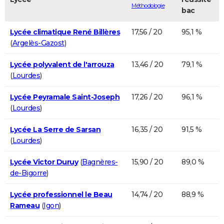
Méthodologie
bac
Lycée climatique René Billères
17,56 / 20
95,1 %
(
Argelès-Gazost
)
Lycée polyvalent de l'arrouza
13,46 / 20
79,1 %
(
Lourdes
)
Lycée Peyramale Saint-Joseph
17,26 / 20
96,1 %
(
Lourdes
)
Lycée La Serre de Sarsan
16,35 / 20
91,5 %
(
Lourdes
)
Lycée Victor Duruy
(
Bagnères-
15,90 / 20
89,0 %
de-Bigorre
)
Lycée professionnel le Beau
14,74 / 20
88,9 %
Rameau
(
Igon
)