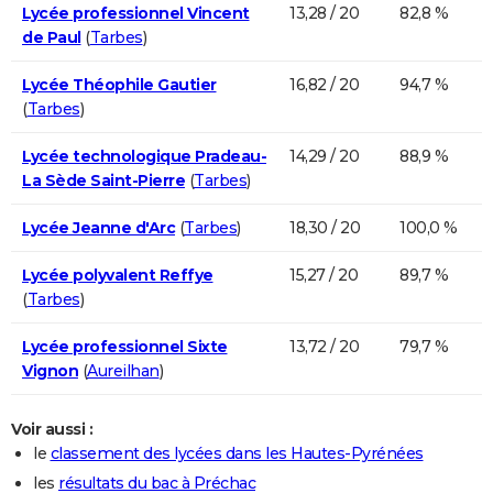
Lycée professionnel Vincent
13,28 / 20
82,8 %
de Paul
(
Tarbes
)
Lycée Théophile Gautier
16,82 / 20
94,7 %
(
Tarbes
)
Lycée technologique Pradeau-
14,29 / 20
88,9 %
La Sède Saint-Pierre
(
Tarbes
)
Lycée Jeanne d'Arc
(
Tarbes
)
18,30 / 20
100,0 %
Lycée polyvalent Reffye
15,27 / 20
89,7 %
(
Tarbes
)
Lycée professionnel Sixte
13,72 / 20
79,7 %
Vignon
(
Aureilhan
)
Voir aussi :
le
classement des lycées dans les Hautes-Pyrénées
les
résultats du bac à Préchac