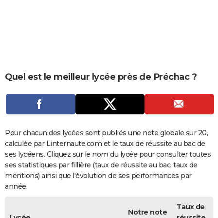
City break
Voyage de noces
Climat
Destinations
Voyage nature
Forum
+
PHOTO
GUIDES D'ACHAT
BONS PLANS
CARTE DE VOEUX
Quel est le meilleur lycée près de Préchac ?
Carte Bonne année
Carte Pâques
Carte de Noël
Carte Saint-Valentin
Carte d'anniversaire
DICTIONNAIRE
Biographies
Expressions
Dictionnaire
Citations
Proverbes
PROGRAMME TV
COPAINS D'AVANT
Pour chacun des lycées sont publiés une note globale sur 20,
calculée par Linternaute.com et le taux de réussite au bac de
Se connecter
Collèges
Universités
Service militaire
S'inscrire
Lycées
Primaires
Entreprises
Avis de recherche
AVIS DE DÉCÈS
ses lycéens. Cliquez sur le nom du lycée pour consulter toutes
ses statistiques par fillière (taux de réussite au bac, taux de
FORUM
mentions) ainsi que l'évolution de ses performances par
année.
Lifestyle
Sport
Television
Cinema
Bricolage
Culture
Auto
Voyage
Taux de
Notre note
Lycée
réussite