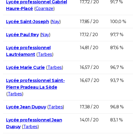
Lycée professionnel Gabriel
17,72 / 20
91,7 %
Haure-Placé
(
Coarraze
)
Lycée Saint-Joseph
(
Nay
)
17,85 / 20
100,0 %
Lycée Paul Rey
(
Nay
)
17,12 / 20
97,7 %
Lycée professionnel
14,81 / 20
87,6 %
Lautréamont
(
Tarbes
)
Lycée Marie Curie
(
Tarbes
)
16,57 / 20
96,7 %
Lycée professionnel Saint-
16,67 / 20
93,7 %
Pierre Pradeau La Sède
(
Tarbes
)
Lycée Jean Dupuy
(
Tarbes
)
17,38 / 20
96,8 %
Lycée professionnel Jean
14,01 / 20
83,1 %
Dupuy
(
Tarbes
)