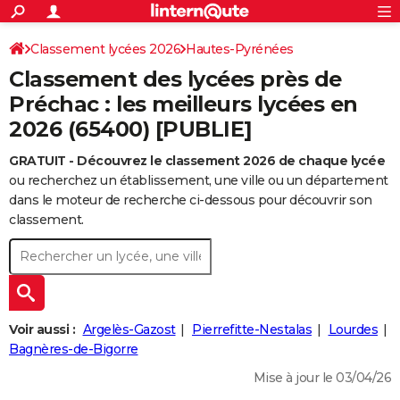
ACTUALITÉS
Connexion
S'inscrire
Classement lycées 2026
Hautes-Pyrénées
Rechercher
Société
Education
Villes
Politique
Faits Divers
Monde
+
SPORT
Classement des lycées près de
Football
Cyclisme
Forum
Coupe du monde 2026
Tennis
Rugby
CULTURE
Préchac : les meilleurs lycées en
2026 (65400) [PUBLIE]
TNT
Cinéma
Musique
Programme TV
Streaming
Sorties cinéma
+
FINANCE
GRATUIT - Découvrez le classement 2026 de chaque lycée
Impôts
Immobilier
Banque
Crédit
Retraite
Epargne
Risques naturels par ville
Assurance
AUTO
ou recherchez un établissement, une ville ou un département
Réserver un essai
Berlines
Forum auto
Essais
Citadines
SUV
+
dans le moteur de recherche ci-dessous pour découvrir son
HIGH-TECH
classement.
Meilleur smartphone
Ordinateurs
Guide high-tech
Mobiles
Internet
Jeux vidéo
+
BRICOLAGE
Aménagement intérieur
Cuisine
Jardinage
+
Forum
Extérieur
Salle de bains
Rangement
WEEK-END
Escapades
Expositions
Week-end nature
Guides de France
Patrimoine
Musées
+
LIFESTYLE
Voir aussi :
Argelès-Gazost
Pierrefitte-Nestalas
Lourdes
Bien-être
Mode
+
Art de vivre
Loisirs
Modes de vie
Bagnères-de-Bigorre
SANTE
Mise à jour le 03/04/26
Guide de la santé
Médicaments
+
Alimentation
Maladies
Sommeil
VOYAGE