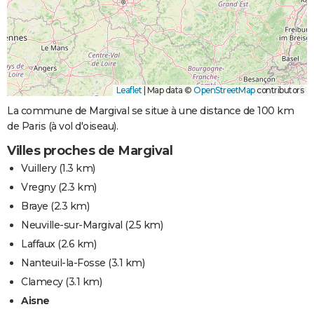
Leaflet
|
Map data ©
OpenStreetMap
contributors
La commune de Margival se situe à une distance de 100 km
de Paris (à vol d'oiseau).
Villes proches de Margival
Vuillery
(1.3 km)
Vregny
(2.3 km)
Braye
(2.3 km)
Neuville-sur-Margival
(2.5 km)
Laffaux
(2.6 km)
Nanteuil-la-Fosse
(3.1 km)
Clamecy
(3.1 km)
Aisne