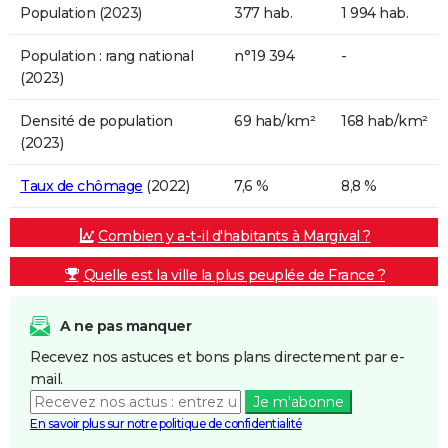
Population (2023)
377 hab.
1 994 hab.
Population : rang national
n°19 394
-
(2023)
Densité de population
69 hab/km²
168 hab/km²
(2023)
Taux de chômage
(2022)
7,6 %
8,8 %
Combien y a-t-il d'habitants à Margival ?
Quelle est la ville la plus peuplée de France ?
A ne pas manquer
Recevez nos astuces et bons plans directement par e-
mail.
Je m'abonne
En savoir plus sur notre politique de confidentialité