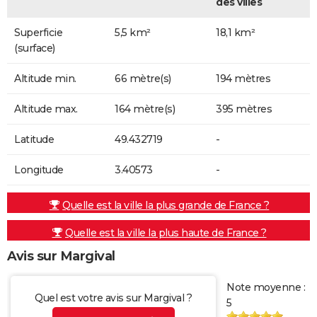
des villes
Superficie
5,5 km²
18,1 km²
(surface)
Altitude min.
66 mètre(s)
194 mètres
Altitude max.
164 mètre(s)
395 mètres
Latitude
49.432719
-
Longitude
3.40573
-
Quelle est la ville la plus grande de France ?
Quelle est la ville la plus haute de France ?
Avis sur Margival
Note moyenne :
Quel est votre avis sur Margival ?
5