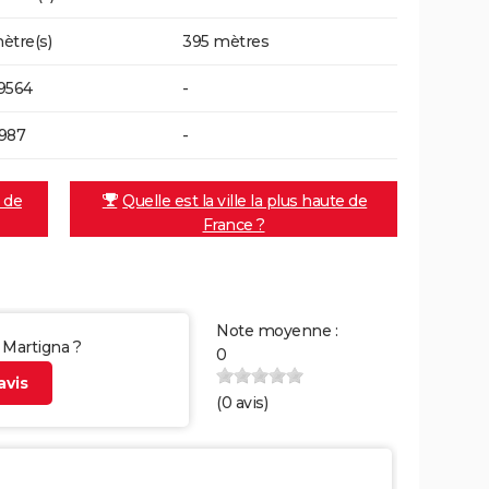
ètre(s)
395 mètres
9564
-
987
-
e de
Quelle est la ville la plus haute de
France ?
Note moyenne :
r Martigna ?
0
vis
(
0
avis)