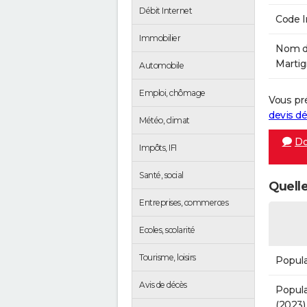
Débit Internet
Code 
Immobilier
Nom de
Martig
Automobile
Emploi, chômage
Vous pr
devis 
Météo, climat
Do
Impôts, IFI
Santé, social
Quelle
Entreprises, commerces
Ecoles, scolarité
Tourisme, loisirs
Popula
Avis de décès
Popula
(2023)