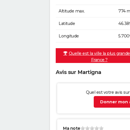
Altitude max.
774 m
Latitude
46.38
Longitude
5.700
Quelle est la ville la plus grand
France ?
Avis sur Martigna
Quel est votre avis su
Donner mon a
Ma note