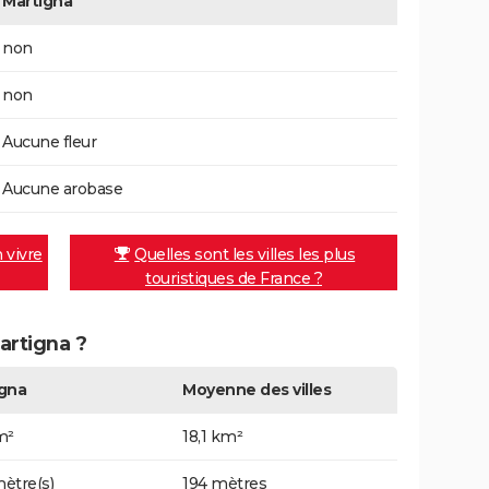
Martigna
non
non
Aucune fleur
Aucune arobase
n vivre
Quelles sont les villes les plus
touristiques de France ?
artigna ?
gna
Moyenne des villes
m²
18,1 km²
ètre(s)
194 mètres