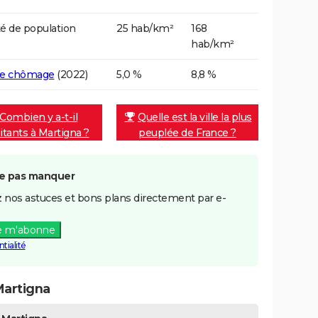
é de population
25 hab/km²
168
hab/km²
de chômage
(2022)
5,0 %
8,8 %
Combien y a-t-il
Quelle est la ville la plus
itants à Martigna ?
peuplée de France ?
e pas manquer
 nos astuces et bons plans directement par e-
e m'abonne
tialité
Martigna