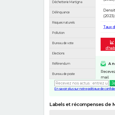
Déchetterie Martigna
Densit
Délinquance
(2023)
Risques naturels
Taux 
Pollution
Bureau de vote
d'hab
Elections
A n
Référendum
Recevez
Bureau de poste
mail.
J
En savoir plus sur notre politique de confiden
Labels et récompenses de 