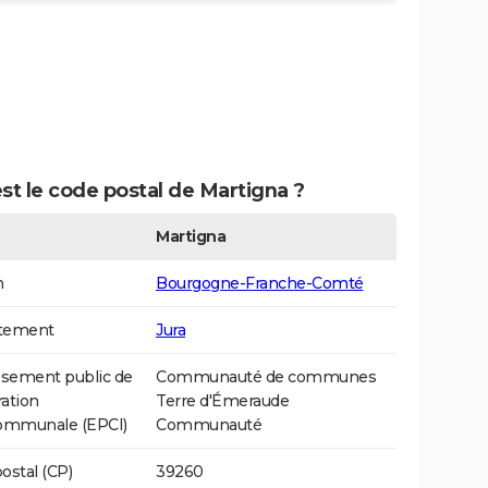
st le code postal de Martigna ?
Martigna
n
Bourgogne-Franche-Comté
tement
Jura
ssement public de
Communauté de communes
ation
Terre d'Émeraude
communale (EPCI)
Communauté
ostal (CP)
39260