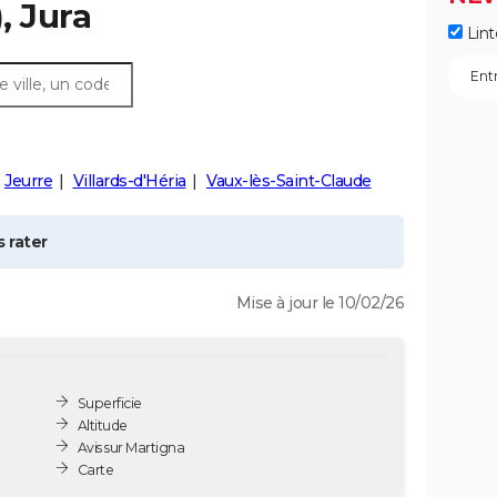
, Jura
Lint
Jeurre
Villards-d'Héria
Vaux-lès-Saint-Claude
 rater
Mise à jour le 10/02/26
Superficie
Altitude
Avis sur Martigna
Carte