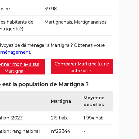
Insee
39318
s habitants de
Martignanais, Martignanaises
na (gentilé)
évoyez de déménager à Martigna ? Obtenez votre
déménagement
.
Comparer Martigna à une
nner mon avis sur
autre ville...
Martigna
 est la population de Martigna ?
Moyenne
Martigna
des villes
tion (2023)
215 hab.
1 994 hab.
tion : rang national
n°25 344
-