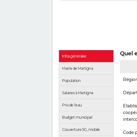
Quel e
Infos générales
Mairie de Martigna
Régio
Population
Dépar
Salaires à Martigna
Prix de l'eau
Etabli
coopér
Budget municipal
inter
Couverture 5G, mobile
Code p