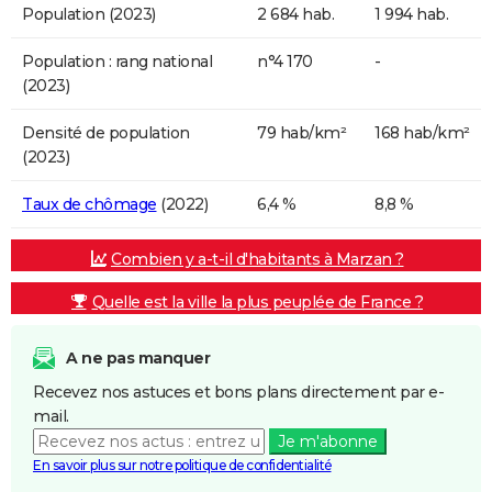
Population (2023)
2 684 hab.
1 994 hab.
Population : rang national
n°4 170
-
(2023)
Densité de population
79 hab/km²
168 hab/km²
(2023)
Taux de chômage
(2022)
6,4 %
8,8 %
Combien y a-t-il d'habitants à Marzan ?
Quelle est la ville la plus peuplée de France ?
A ne pas manquer
Recevez nos astuces et bons plans directement par e-
mail.
Je m'abonne
En savoir plus sur notre politique de confidentialité