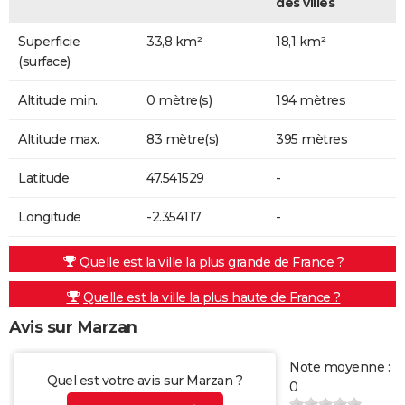
des villes
Superficie
33,8 km²
18,1 km²
(surface)
Altitude min.
0 mètre(s)
194 mètres
Altitude max.
83 mètre(s)
395 mètres
Latitude
47.541529
-
Longitude
-2.354117
-
Quelle est la ville la plus grande de France ?
Quelle est la ville la plus haute de France ?
Avis sur Marzan
Note moyenne :
Quel est votre avis sur Marzan ?
0