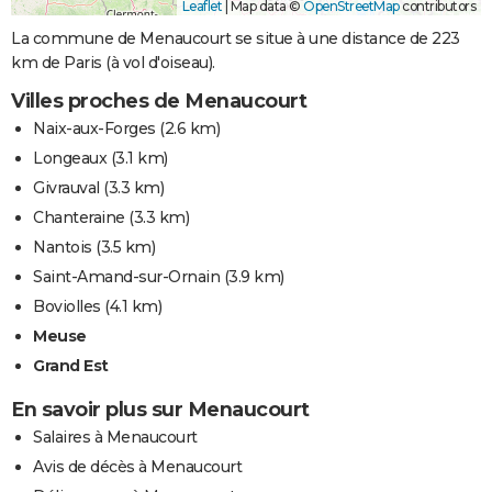
Leaflet
|
Map data ©
OpenStreetMap
contributors
La commune de Menaucourt se situe à une distance de 223
km de Paris (à vol d'oiseau).
Villes proches de Menaucourt
Naix-aux-Forges
(2.6 km)
Longeaux
(3.1 km)
Givrauval
(3.3 km)
Chanteraine
(3.3 km)
Nantois
(3.5 km)
Saint-Amand-sur-Ornain
(3.9 km)
Boviolles
(4.1 km)
Meuse
Grand Est
En savoir plus sur Menaucourt
Salaires à Menaucourt
Avis de décès à Menaucourt