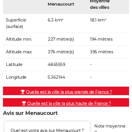
Moyenne
Menaucourt
des villes
Superficie
6,3 km²
18,1 km²
(surface)
Altitude min.
227 mètre(s)
194 mètres
Altitude max.
376 mètre(s)
395 mètres
Latitude
48.65559
-
Longitude
5.362144
-
Quelle est la ville la plus grande de France ?
Quelle est la ville la plus haute de France ?
Avis sur Menaucourt
Note moyenne :
Quel est votre avis sur Menaucourt ?