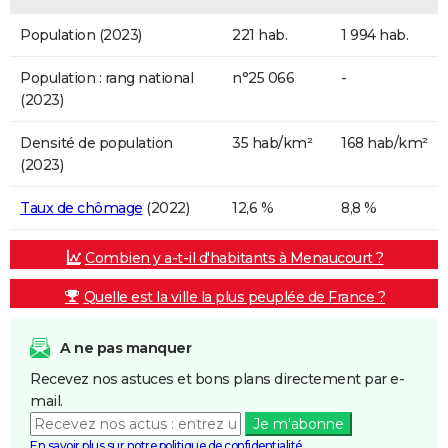
Population (2023)
221 hab.
1 994 hab.
Population : rang national
n°25 066
-
(2023)
Densité de population
35 hab/km²
168 hab/km²
(2023)
Taux de chômage
(2022)
12,6 %
8,8 %
Combien y a-t-il d'habitants à Menaucourt ?
Quelle est la ville la plus peuplée de France ?
A ne pas manquer
Recevez nos astuces et bons plans directement par e-
mail.
Je m'abonne
En savoir plus sur notre politique de confidentialité