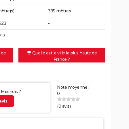
ètre(s)
395 mètres
423
-
213
-
e de
Quelle est la ville la plus haute de
France ?
Note moyenne :
r Mesnois ?
0
vis
(
0
avis)