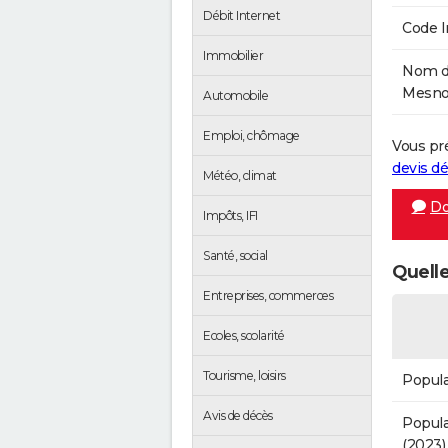
Débit Internet
Code 
Immobilier
Nom de
Mesnoi
Automobile
Emploi, chômage
Vous pr
devis 
Météo, climat
Do
Impôts, IFI
Santé, social
Quelle
Entreprises, commerces
Ecoles, scolarité
Tourisme, loisirs
Popula
Avis de décès
Popula
(2023)