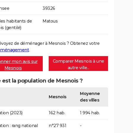
Insee
39326
s habitants de
Matous
s (gentilé)
évoyez de déménager à Mesnois ? Obtenez votre
déménagement
.
Comparer Mesnois à une
nner mon avis sur
autre ville...
Mesnois
 est la population de Mesnois ?
Moyenne
Mesnois
des villes
tion (2023)
162 hab.
1 994 hab.
tion : rang national
n°27 931
-