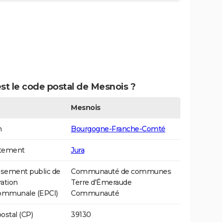
st le code postal de Mesnois ?
Mesnois
n
Bourgogne-Franche-Comté
tement
Jura
ssement public de
Communauté de communes
ation
Terre d'Émeraude
communale (EPCI)
Communauté
ostal (CP)
39130