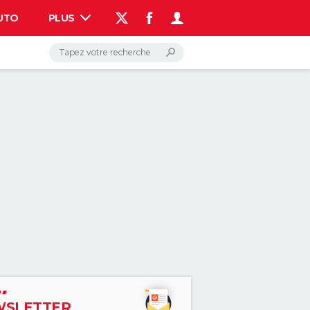
UTO
PLUS
AUTO
HIGH-TECH
BRICOLAGE
WEEK-END
LIFESTYLE
SANTE
VOYAGE
PHOTO
GUIDES D'ACHAT
BONS PLANS
CARTE DE VOEUX
DICTIONNAIRE
PROGRAMME TV
COPAINS D'AVANT
AVIS DE DÉCÈS
FORUM
Connexion
S'inscrire
Rechercher
SLETTER